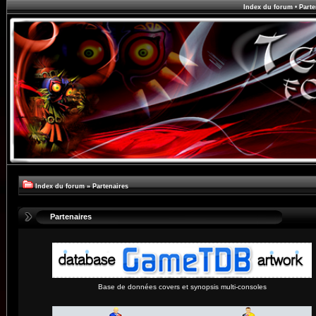
Index du forum
•
Parte
Index du forum
»
Partenaires
Partenaires
Base de données covers et synopsis multi-consoles