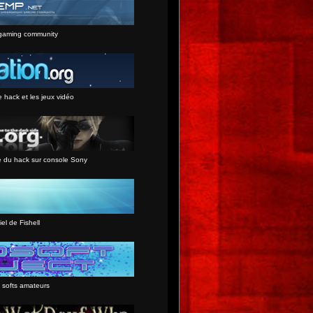
gaming community
e hack et les jeux vidéo
e du hack sur console Sony
iel de Fishell
 softs amateurs