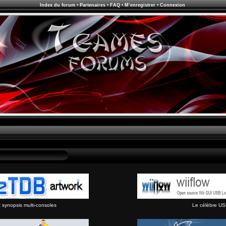
Index du forum
•
Partenaires
•
FAQ
•
M’enregistrer
•
Connexion
synopsis multi-consoles
Le célèbre US