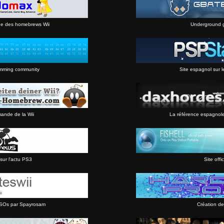
ne des homebrews Wii
Underground 
mming community
Site espagnol sur l
mande de la Wii
La référence espagnol
sur l'actu PS3
Site offic
 ISOs par Spayrosam
Création de