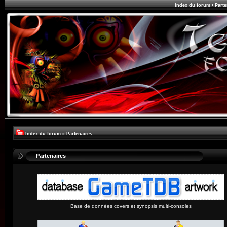
Index du forum
•
Parte
Index du forum
»
Partenaires
Partenaires
Base de données covers et synopsis multi-consoles