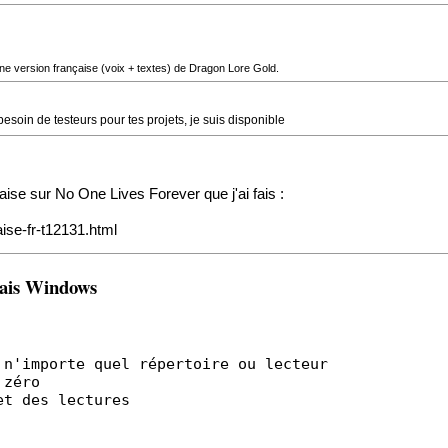
 une version française (voix + textes) de Dragon Lore Gold.
besoin de testeurs pour tes projets, je suis disponible
çaise sur No One Lives Forever que j'ai fais :
aise-fr-t12131.html
çais Windows
 n'importe quel répertoire ou lecteur
 zéro
et des lectures