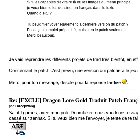
Si tu es capables d'extraire là ou les images du menu principal,
je veux bien te les dessiner en français dans le texte.
Quand dis-tu ?
Tu peux m'envoyer également la dernière version du patch ?
Pas le jeu complet prépatché, mais bien le patch seulement.
Merci beaucoup.
Je vais reprendre les différents projets de trad très bientôt, en ef
Concernant le patch c'est prévu, une version qui patchera le jeu s
Merci pour ton message, désolé pour la réponse tardive
.
Re: [EXCLU] Dragon Lore Gold Traduit Patch Fran
par
Threepwang
Salut Tgames, avec mon pote Doomlazer, nous voudrions essay
cassé sur zenhax. Si tu veux bien me l'envoyer, je tente de te 