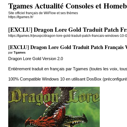
Tgames Actualité Consoles et Home
Site officiel français de WiiFlow et ses thèmes
https://tgames.fr/
[EXCLU] Dragon Lore Gold Traduit Patch Fr
https://tgames.fr/jeuxpc/dragon-lore-gold-traduit-patch-francais-windows-10-
[EXCLU] Dragon Lore Gold Traduit Patch Français
par
Tgames
Dragon Lore Gold Version 2.0
Entièrement traduit en français par Tgames (toutes les voix, tous
100% Compatible Windows 10 en utilisant DosBox (préconfiguré