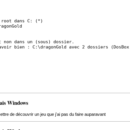
 root dans C: (*)
ragonGold
t non dans un (sous) dossier.
avoir bien : C:\dragonGold avec 2 dossiers (DosBox
çais Windows
tre de découvrir un jeu que j'ai pas du faire auparavant