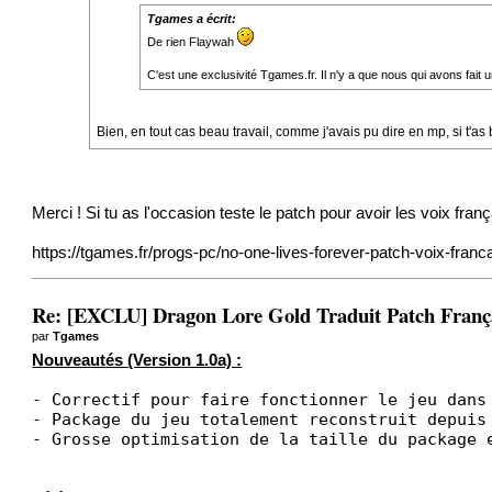
Tgames a écrit:
De rien Flaywah
C'est une exclusivité Tgames.fr. Il n'y a que nous qui avons fait
Bien, en tout cas beau travail, comme j'avais pu dire en mp, si t'as 
Merci ! Si tu as l'occasion teste le patch pour avoir les voix fran
https://tgames.fr/progs-pc/no-one-lives-forever-patch-voix-franc
Re: [EXCLU] Dragon Lore Gold Traduit Patch Fran
par
Tgames
Nouveautés (Version 1.0a) :
- Correctif pour faire fonctionner le jeu dans
- Package du jeu totalement reconstruit depuis
- Grosse optimisation de la taille du package 