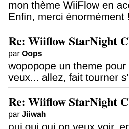
mon thème WiiFlow en acc
Enfin, merci énormément 
Re: Wiiflow StarNight C
par
Oops
wopopope un theme pour 
veux... allez, fait tourner s'
Re: Wiiflow StarNight C
par
Jiiwah
oui oui oui on veux voir, e