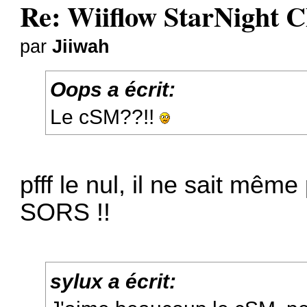
Re: Wiiflow StarNight C
par
Jiiwah
Oops a écrit:
Le cSM??!!
pfff le nul, il ne sait mê
SORS !!
sylux a écrit: