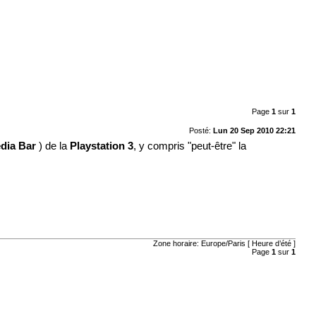
Page
1
sur
1
Posté:
Lun 20 Sep 2010 22:21
dia Bar
) de la
Playstation 3
, y compris "peut-être" la
Zone horaire: Europe/Paris [ Heure d’été ]
Page
1
sur
1