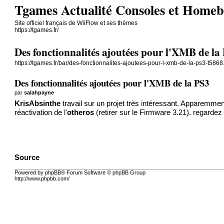
Tgames Actualité Consoles et Home
Site officiel français de WiiFlow et ses thèmes
https://tgames.fr/
Des fonctionnalités ajoutées pour l'XMB de la
https://tgames.fr/bar/des-fonctionnalites-ajoutees-pour-l-xmb-de-la-ps3-t5868
Des fonctionnalités ajoutées pour l'XMB de la PS3
par
salahpayne
KrisAbsinthe
travail sur un projet très intéressant. Apparemmen
réactivation de l'
otheros
(retirer sur le Firmware 3.21). regarde
Source
Powered by phpBB® Forum Software © phpBB Group
http://www.phpbb.com/