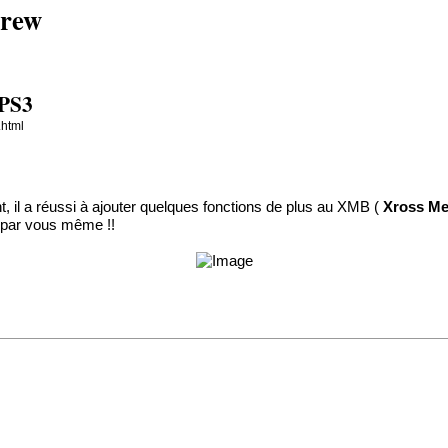
brew
 PS3
.html
t, il a réussi à ajouter quelques fonctions de plus au XMB (
Xross Me
z par vous même !!