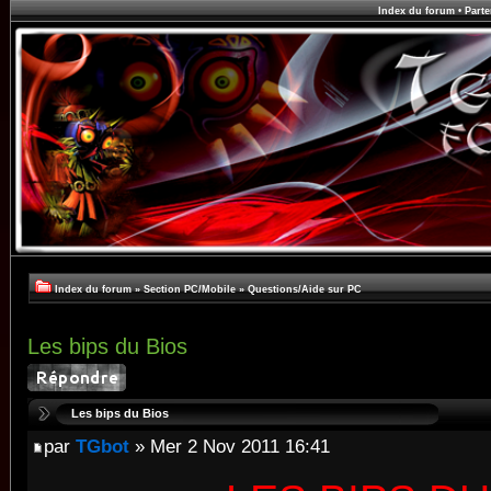
Index du forum
•
Parte
Index du forum
»
Section PC/Mobile
»
Questions/Aide sur PC
Les bips du Bios
Les bips du Bios
par
TGbot
» Mer 2 Nov 2011 16:41