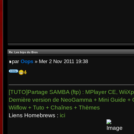
Re: Les bips du Bios
par
Oops
» Mer 2 Nov 2011 19:38
[TUTO]Partage SAMBA (ftp) : MPlayer CE, WiiXpl
Dernière version de NeoGamma + Mini Guide + 
Wiiflow + Tuto + Chaînes + Thèmes
Liens Homebrews :
ici