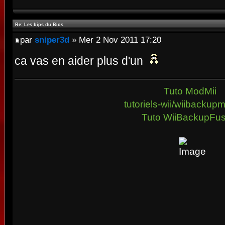
Re: Les bips du Bios
par
sniper3d
» Mer 2 Nov 2011 17:20
ca vas en aider plus d'un
Tuto ModMii
tutoriels-wii/wiibacku
Tuto WiiBackupFus