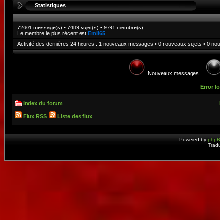
Statistiques
72601
message(s) •
7489
sujet(s) •
9791
membre(s)
Le membre le plus récent est
Emil65
Activité des dernières 24 heures :
1
nouveaux messages •
0
nouveaux sujets •
0
nou
Nouveaux messages
Error lo
Index du forum
Flux RSS
Liste des flux
Powered by
php
Tradu