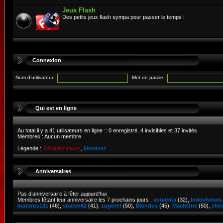
Jeux Flash
Des petits jeux flash sympa pour passer le temps !
Connexion
Nom d’utilisateur:
Mot de passe:
Qui est en ligne
Au total il y a
41
utilisateurs en ligne :: 0 enregistré, 4 invisibles et 37 invités
Membres : Aucun membre
Légende :
Administrateurs
,
Membres
Anniversaires
Pas d’anniversaire à fêter aujourd’hui
Membres fêtant leur anniversaire les 7 prochains jours :
xouabita
(32),
Indochinois
matorus131
(46),
snatch62
(41),
zugoref
(50),
Blendus
(45),
MachOne
(50),
chri