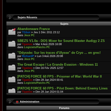
Sujets Récents
Sujets
Abandonware France
par
TGbot
» Jeu 1 Déc 2011 23:12
dans
Jeux PC
SBEZS V1.0a - DOS Mixer for Sound Blaster Audigy 2 ZS
par
Tgames
» Mar 4 Aoû 2026 16:08
dans
Logiciels/Patchs PC
"Odyssée: Sur les traces d'Ulysse" de Cryo ... en grec!
par
RichardP
» Lun 3 Aoû 2026 20:08
dans
Jeux PC
The Great Escape / La Grande Evasion - Windows 11
par
Tgames
» Dim 16 Fév 2025 12:57
dans
Jeux PC
[PATCH] FORCE 60 FPS - Prisoner of War: World War II
par
Tgames
» Dim 28 Jan 2024 00:41
dans
Logiciels/Patchs PC
[PATCH] FORCE 60 FPS - Pilot Down: Behind Enemy Lines
par
Tgames
» Dim 28 Jan 2024 01:04
dans
Logiciels/Patchs PC
POMPEI LA COLERE DU VOLCAN
Administration
par
Syssi62
» Mer 22 Avr 2026 19:20
dans
Jeux PC
Forums