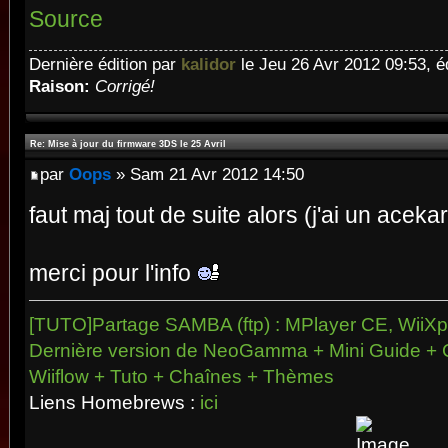
Source
Dernière édition par
kalidor
le Jeu 26 Avr 2012 09:53, éd
Raison:
Corrigé!
Re: Mise à jour du firmware 3DS le 25 Avril
par
Oops
» Sam 21 Avr 2012 14:50
faut maj tout de suite alors (j'ai un aceka
merci pour l'info
[TUTO]Partage SAMBA (ftp) : MPlayer CE, WiiXpl
Dernière version de NeoGamma + Mini Guide + 
Wiiflow + Tuto + Chaînes + Thèmes
Liens Homebrews :
ici