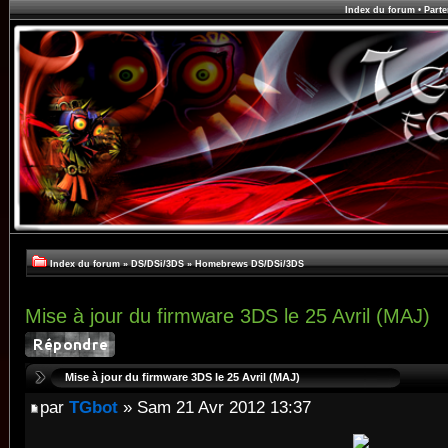
Index du forum
•
Parte
Index du forum
»
DS/DSi/3DS
»
Homebrews DS/DSi/3DS
Mise à jour du firmware 3DS le 25 Avril (MAJ)
Mise à jour du firmware 3DS le 25 Avril (MAJ)
par
TGbot
» Sam 21 Avr 2012 13:37