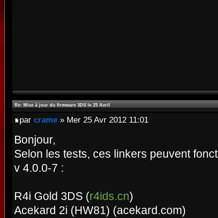
Re: Mise à jour du firmware 3DS le 25 Avril
par
crame
» Mer 25 Avr 2012 11:01
Bonjour,
Selon les tests, ces linkers peuvent fonc
v 4.0.0-7 :
R4i Gold 3DS (
r4ids.cn
)
Acekard 2i (HW81) (acekard.com)