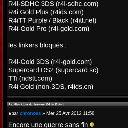
R4i-SDHC 3DS (r4i-sdhc.com)
R4i Gold Plus (r4ids.com)
R4iTT Purple / Black (r4itt.net)
R4i-Gold Pro (r4i-gold.com)
les linkers bloqués :
R4i-Gold 3DS (r4i-gold.com)
Supercard DS2 (supercard.sc)
TTi (ndstt.com)
R4i Gold (non-3DS, r4ids.cn)
Re: Mise à jour du firmware 3DS le 25 Avril
par
chronoss
» Mer 25 Avr 2012 11:58
Encore une guerre sans fin