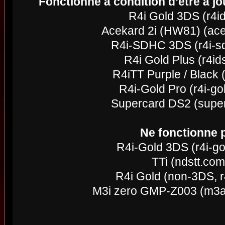
Fonctionne à condition d’être à j
R4i Gold 3DS (r4i
Acekard 2i (HW81) (ac
R4i-SDHC 3DS (r4i-s
R4i Gold Plus (r4id
R4iTT Purple / Black (r
R4i-Gold Pro (r4i-go
Supercard DS2 (super
Ne fonctionne 
R4i-Gold 3DS (r4i-g
TTi (ndstt.com
R4i Gold (non-3DS, r
M3i zero GMP-Z003 (m3a