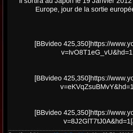
Il sortira au Japon le 19 Janvier 2012
Europe, jour de la sortie europé
[BBvideo 425,350]https://www.
v=IvO8T1eG_vU&hd=1[
[BBvideo 425,350]https://www.
v=eKVqZsuBMvY&hd=1[
[BBvideo 425,350]https://www.
v=8J2GlT7tJ0A&hd=1[