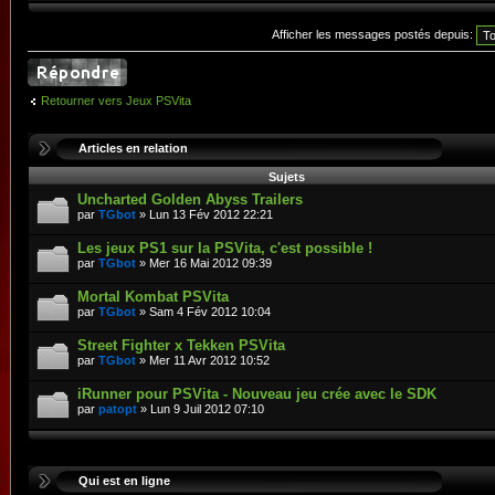
Afficher les messages postés depuis:
Retourner vers Jeux PSVita
Articles en relation
Sujets
Uncharted Golden Abyss Trailers
par
TGbot
» Lun 13 Fév 2012 22:21
Les jeux PS1 sur la PSVita, c'est possible !
par
TGbot
» Mer 16 Mai 2012 09:39
Mortal Kombat PSVita
par
TGbot
» Sam 4 Fév 2012 10:04
Street Fighter x Tekken PSVita
par
TGbot
» Mer 11 Avr 2012 10:52
iRunner pour PSVita - Nouveau jeu crée avec le SDK
par
patopt
» Lun 9 Juil 2012 07:10
Qui est en ligne