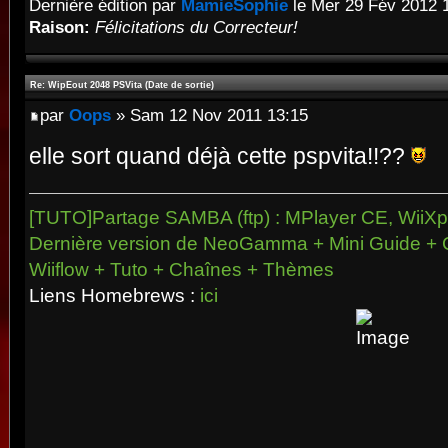
Dernière édition par
MamieSophie
le Mer 29 Fév 2012 11
Raison:
Félicitations du Correcteur!
Re: WipEout 2048 PSVita (Date de sortie)
par
Oops
» Sam 12 Nov 2011 13:15
elle sort quand déjà cette pspvita!!??
[TUTO]Partage SAMBA (ftp) : MPlayer CE, WiiXpl
Dernière version de NeoGamma + Mini Guide + 
Wiiflow + Tuto + Chaînes + Thèmes
Liens Homebrews :
ici