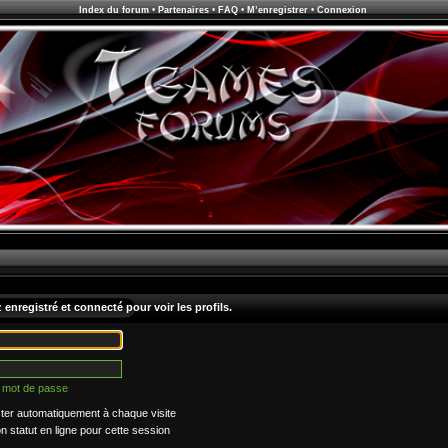
Index du forum
•
Partenaires
•
FAQ
•
M’enregistrer
•
Connexion
enregistré et connecté pour voir les profils.
n mot de passe
er automatiquement à chaque visite
statut en ligne pour cette session