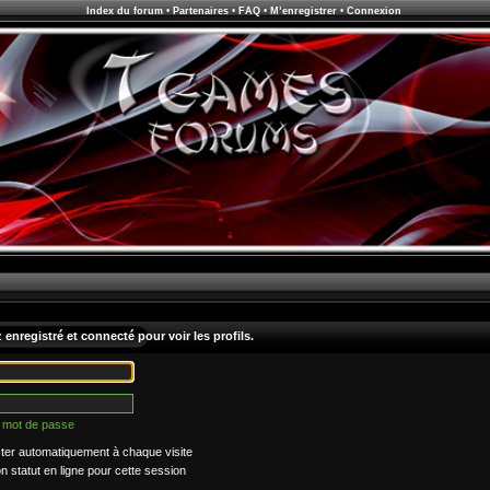
Index du forum
•
Partenaires
•
FAQ
•
M’enregistrer
•
Connexion
enregistré et connecté pour voir les profils.
n mot de passe
er automatiquement à chaque visite
statut en ligne pour cette session