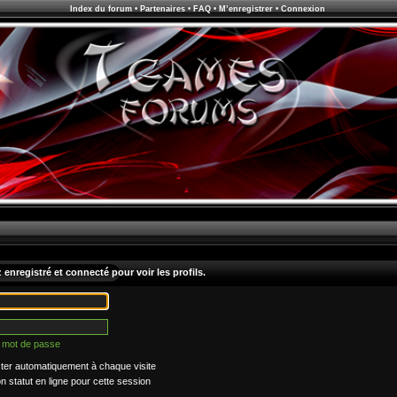
Index du forum
•
Partenaires
•
FAQ
•
M’enregistrer
•
Connexion
enregistré et connecté pour voir les profils.
n mot de passe
er automatiquement à chaque visite
statut en ligne pour cette session