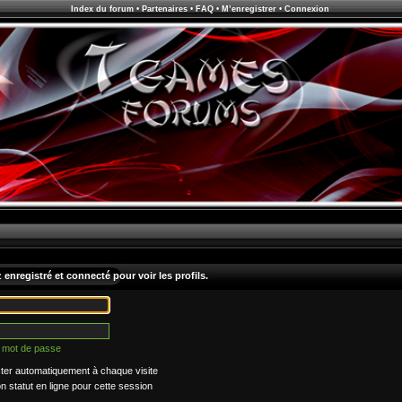
Index du forum
•
Partenaires
•
FAQ
•
M’enregistrer
•
Connexion
enregistré et connecté pour voir les profils.
n mot de passe
er automatiquement à chaque visite
statut en ligne pour cette session