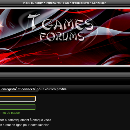
Index du forum
•
Partenaires
•
FAQ
•
M’enregistrer
•
Connexion
enregistré et connecté pour voir les profils.
n mot de passe
er automatiquement à chaque visite
statut en ligne pour cette session