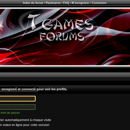
Index du forum
•
Partenaires
•
FAQ
•
M’enregistrer
•
Connexion
enregistré et connecté pour voir les profils.
n mot de passe
er automatiquement à chaque visite
statut en ligne pour cette session