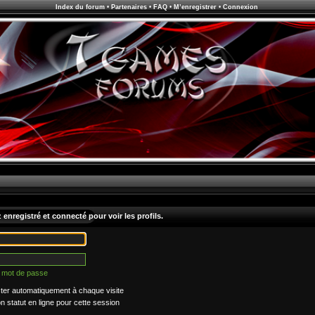
Index du forum
•
Partenaires
•
FAQ
•
M’enregistrer
•
Connexion
enregistré et connecté pour voir les profils.
n mot de passe
er automatiquement à chaque visite
statut en ligne pour cette session