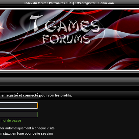
Index du forum
•
Partenaires
•
FAQ
•
M’enregistrer
•
Connexion
enregistré et connecté pour voir les profils.
n mot de passe
er automatiquement à chaque visite
statut en ligne pour cette session