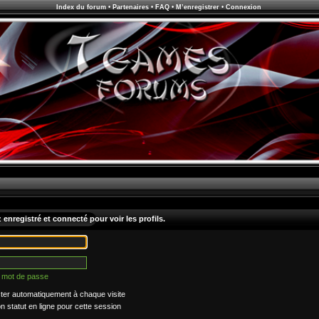
Index du forum
•
Partenaires
•
FAQ
•
M’enregistrer
•
Connexion
enregistré et connecté pour voir les profils.
n mot de passe
er automatiquement à chaque visite
statut en ligne pour cette session