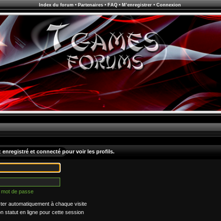
Index du forum
•
Partenaires
•
FAQ
•
M’enregistrer
•
Connexion
enregistré et connecté pour voir les profils.
n mot de passe
er automatiquement à chaque visite
statut en ligne pour cette session