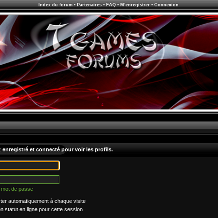
Index du forum
•
Partenaires
•
FAQ
•
M’enregistrer
•
Connexion
enregistré et connecté pour voir les profils.
n mot de passe
er automatiquement à chaque visite
statut en ligne pour cette session