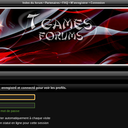
Index du forum
•
Partenaires
•
FAQ
•
M’enregistrer
•
Connexion
enregistré et connecté pour voir les profils.
n mot de passe
er automatiquement à chaque visite
statut en ligne pour cette session