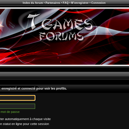
Index du forum
•
Partenaires
•
FAQ
•
M’enregistrer
•
Connexion
enregistré et connecté pour voir les profils.
n mot de passe
er automatiquement à chaque visite
statut en ligne pour cette session