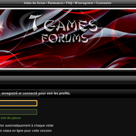
Index du forum
•
Partenaires
•
FAQ
•
M’enregistrer
•
Connexion
enregistré et connecté pour voir les profils.
n mot de passe
er automatiquement à chaque visite
statut en ligne pour cette session