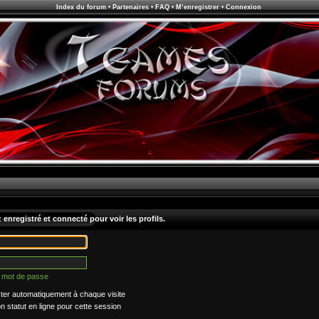
Index du forum
•
Partenaires
•
FAQ
•
M’enregistrer
•
Connexion
enregistré et connecté pour voir les profils.
n mot de passe
er automatiquement à chaque visite
statut en ligne pour cette session