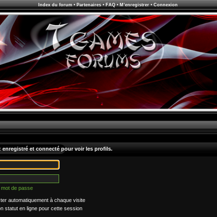
Index du forum
•
Partenaires
•
FAQ
•
M’enregistrer
•
Connexion
enregistré et connecté pour voir les profils.
n mot de passe
er automatiquement à chaque visite
statut en ligne pour cette session