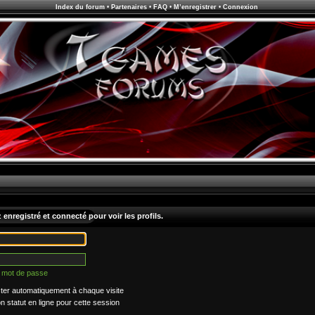
Index du forum
•
Partenaires
•
FAQ
•
M’enregistrer
•
Connexion
enregistré et connecté pour voir les profils.
n mot de passe
er automatiquement à chaque visite
statut en ligne pour cette session