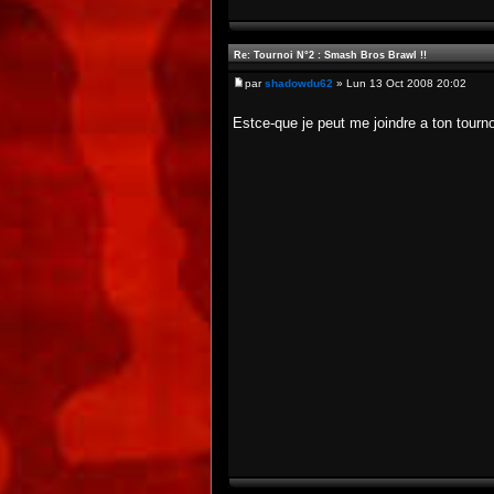
Re: Tournoi N°2 : Smash Bros Brawl !!
par
shadowdu62
» Lun 13 Oct 2008 20:02
Estce-que je peut me joindre a ton tournoi