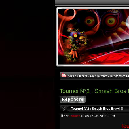
Index du forum
»
Coin Détente
»
Rencontres On
Tournoi N°2 : Smash Bros B
Tournoi N°2 : Smash Bros Brawl !!
par
Tgames
» Dim 12 Oct 2008 19:29
Tou