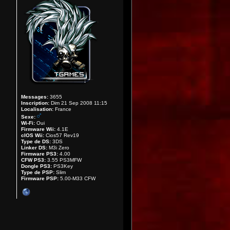
Messages:
3655
Inscription:
Dim 21 Sep 2008 11:15
Localisation:
France
Sexe:
Wi-Fi:
Oui
Firmware Wii:
4.1E
cIOS Wii:
Cios57 Rev19
Type de DS:
3DS
Linker DS:
M3i Zero
Firmware PS3:
4.00
CFW PS3:
3.55 PS3MFW
Dongle PS3:
PS3Key
Type de PSP:
Slim
Firmware PSP:
5.00-M33 CFW