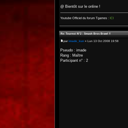
@ Bientôt sur le online !
Youtube Officiel du forum Tgames :
ICI
Re: Tournoi N°2 : Smash Bros Brawl !!
par
imade_kun
» Lun 13 Oct 2008 19:58
Pseudo : imade
Rang : Maître
Participant n° : 2