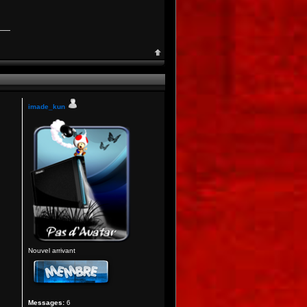
imade_kun
Nouvel arrivant
Messages:
6