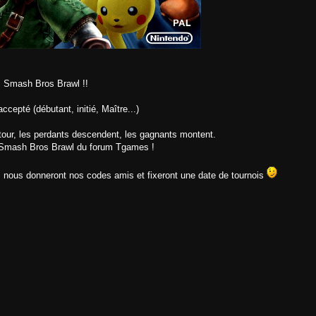
ii Smash Bros Brawl !!
cepté (débutant, initié, Maître...)
 tour, les perdants descendent, les gagnants montent.
ur Smash Bros Brawl du forum Tgames !
 nous donneront nos codes amis et fixeront une date de tournois