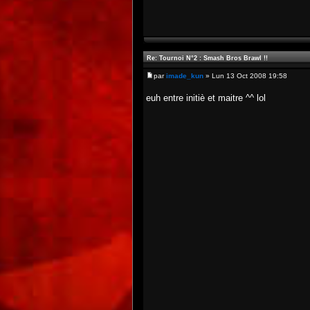
Re: Tournoi N°2 : Smash Bros Brawl !!
par
imade_kun
» Lun 13 Oct 2008 19:58
euh entre initiè et maitre ^^ lol