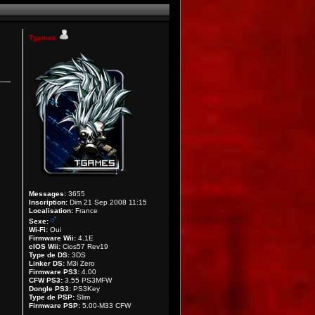
Tgames
Messages:
3655
Inscription:
Dim 21 Sep 2008 11:15
Localisation:
France
Sexe:
Wi-Fi:
Oui
Firmware Wii:
4.1E
cIOS Wii:
Cios57 Rev19
Type de DS:
3DS
Linker DS:
M3i Zero
Firmware PS3:
4.00
CFW PS3:
3.55 PS3MFW
Dongle PS3:
PS3Key
Type de PSP:
Slim
Firmware PSP:
5.00-M33 CFW