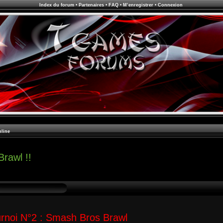
Index du forum
•
Partenaires
•
FAQ
•
M’enregistrer
•
Connexion
line
rawl !!
rnoi N°2 : Smash Bros Brawl