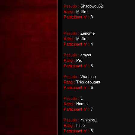
Pseudo :
Shadowdu62
Rang :
Maître
Participant n° :
3
Pseudo :
Zénome
Rang :
Maître
Participant n° :
4
Pseudo :
crayer
Rang :
Pro
Participant n° :
5
Pseudo :
Wantose
Rang :
Très débutant
Participant n° :
6
Pseudo :
L
Rang :
Normal
Participant n° :
7
Pseudo :
minipipo1
Rang :
Initié
Participant n° :
8