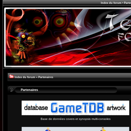
Index du forum
•
Parte
Index du forum
»
Partenaires
Partenaires
Base de données covers et synopsis multi-consoles