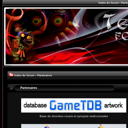
Index du forum
•
Parte
Index du forum
»
Partenaires
Partenaires
Base de données covers et synopsis multi-consoles