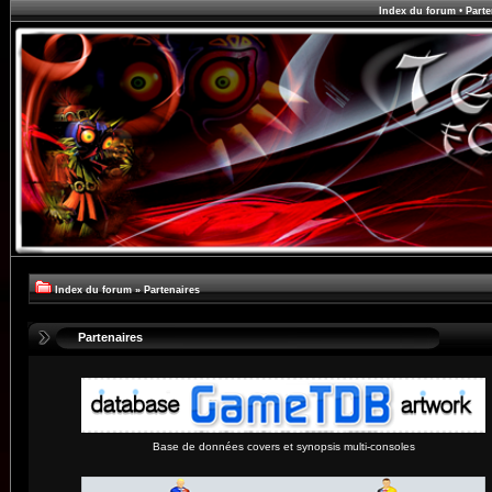
Index du forum
•
Parte
Index du forum
»
Partenaires
Partenaires
Base de données covers et synopsis multi-consoles