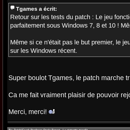
C:\emme\La Statuette Maudite\
Tgames a écrit:
Retour sur les tests du patch : Le jeu fonc
2) Mount the game ISO on Daemon To
parfaitement sous Windows 7, 8 et 10 ! M
insert a CD which contains the fil
(The quality of the ISO isn't impo
ISO with all files).
Même si ce n'était pas le but premier, le j
sur les Windows récent.
3) Play ! No more to do, the rest 
Super boulot Tgames, le patch marche tr
-----------------
Tgames (c) 2017
Ca me fait vraiment plaisir de pouvoir re
https://tgames.fr
Merci, merci!