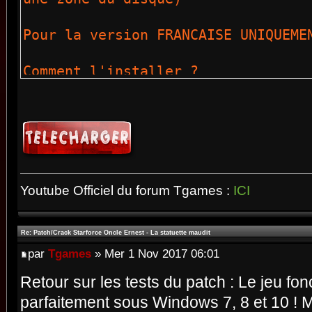
Pour la version FRANCAISE UNIQUEME
Comment l'installer ?
C'est très simple,
1) copiez-remplacer le fichier ern
le dossier :
Youtube Officiel du forum Tgames :
ICI
C:\emme\La Statuette Maudite\
2) Monter l'ISO du jeu sous Daemon
Re: Patch/Crack Starforce Oncle Ernest - La statuette maudit
insérer un CD contenant les fichie
par
Tgames
» Mer 1 Nov 2017 06:01
(Peut importe la qualité de l'ISO 
Retour sur les tests du patch : Le jeu f
importante !)
parfaitement sous Windows 7, 8 et 10 ! 