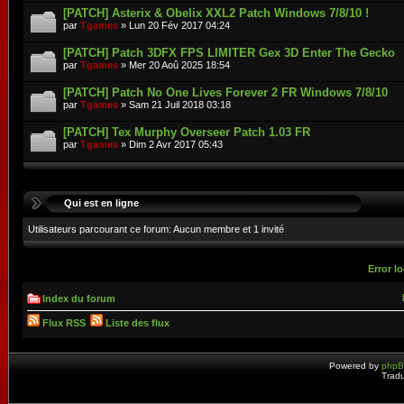
[PATCH] Asterix & Obelix XXL2 Patch Windows 7/8/10 !
par
Tgames
» Lun 20 Fév 2017 04:24
[PATCH] Patch 3DFX FPS LIMITER Gex 3D Enter The Gecko
par
Tgames
» Mer 20 Aoû 2025 18:54
[PATCH] Patch No One Lives Forever 2 FR Windows 7/8/10
par
Tgames
» Sam 21 Juil 2018 03:18
[PATCH] Tex Murphy Overseer Patch 1.03 FR
par
Tgames
» Dim 2 Avr 2017 05:43
Qui est en ligne
Utilisateurs parcourant ce forum: Aucun membre et 1 invité
Error lo
Index du forum
Flux RSS
Liste des flux
Powered by
php
Tradu