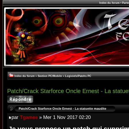
Index du forum
•
Parte
Index du forum
»
Section PC/Mobile
»
Logiciels/Patchs PC
Patch/Crack Starforce Oncle Ernest - La statue
Patch/Crack Starforce Oncle Ernest - La statuette maudite
par
Tgames
» Mer 1 Nov 2017 02:20