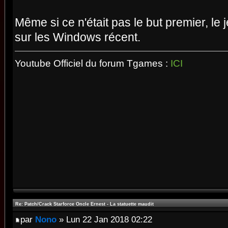
3) Jouer ! Aucune manipulation à f
Même si ce n'était pas le but premier, le
!
sur les Windows récent.
C'est tout, le crack fera fonction
Youtube Officiel du forum Tgames :
ICI
soucis.
Plus besoin de code pour le CD.
---------------------
This patch will remove the Starfor
protection on Oncle Ernest - La St
Very easy to install :
Re: Patch/Crack Starforce Oncle Ernest - La statuette maudit
1) Copy paste the "ernest5.exe" in
par
Nono
» Lun 22 Jan 2018 02:22