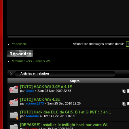
Afficher les messages postés depuis:
Précédente
Retourner vers Tutoriels Wii
Articles en relation
Sujets
[TUTO] HACK Wii 3.0E à 4.1E
par
Oops
» Sam 28 Nov 2009 22:53
[TUTO] HACK Wii 4.3E
par
actarus1973
» Sam 25 Sep 2010 12:26
[TUTO] Hack des DLC de GH5, BH et GHWT : 3 en 1
par
Antonito
» Dim 14 Fév 2010 16:39
[DEPASSE] Installez le twilight hack sur votre Wii
par
Tgames
» Lun 29 Sep 2008 19:33