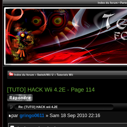
Index du forum
•
Parte
Index du forum
»
Switch/Wii U
»
Tutoriels Wii
[TUTO] HACK Wii 4.2E - Page 114
Re: [TUTO] HACK wii 4.2E
par
gringo0611
» Sam 18 Sep 2010 22:16