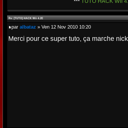
***
TUTO HACK WII 4
Re: [TUTO] HACK Wii 4.2E
par
albataz
» Ven 12 Nov 2010 10:20
Merci pour ce super tuto, ça marche nicke