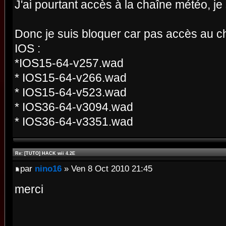
J'ai pourtant accès à la chaîne météo, j
Donc je suis bloquer car pas accès au c
IOS :
*IOS15-64-v257.wad
* IOS15-64-v266.wad
* IOS15-64-v523.wad
* IOS36-64-v3094.wad
* IOS36-64-v3351.wad
Re: [TUTO] HACK wii 4.2E
par
nino16
» Ven 8 Oct 2010 21:45
merci