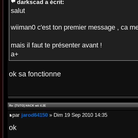
darkscad a écrit:
salut
wiiman0 c'est ton premier message , ca me
mais il faut te présenter avant !
a+
ok sa fonctionne
Re: [TUTO] HACK wii 4.2E
par
jarod64150
» Dim 19 Sep 2010 14:35
ok