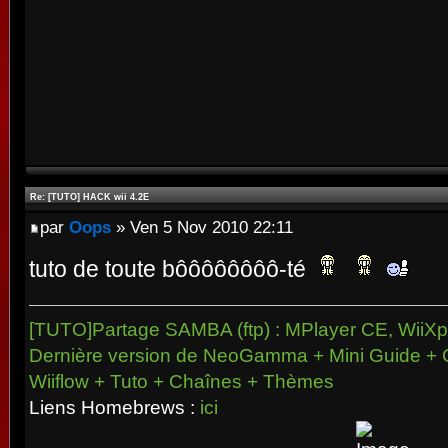
Re: [TUTO] HACK wii 4.2E
par
Oops
» Ven 5 Nov 2010 22:11
tuto de toute bôôôôôôôô-té
[TUTO]Partage SAMBA (ftp) : MPlayer CE, WiiXpl
Dernière version de NeoGamma + Mini Guide + 
Wiiflow + Tuto + Chaînes + Thèmes
Liens Homebrews :
ici