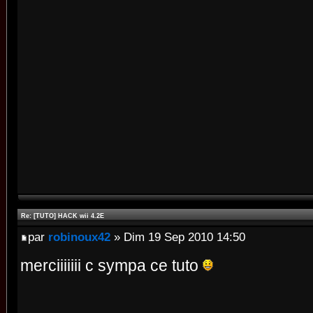
Re: [TUTO] HACK wii 4.2E
par
robinoux42
» Dim 19 Sep 2010 14:50
merciiiiiii c sympa ce tuto