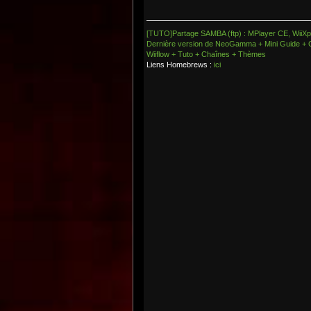
[TUTO]Partage SAMBA (ftp) : MPlayer CE, WiiXpl
Dernière version de NeoGamma + Mini Guide + 
Wiiflow + Tuto + Chaînes + Thèmes
Liens Homebrews :
ici