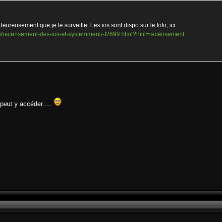
Heureusement que je le surveille. Les ios sont dispo sur le fofo, ici :
s-wii/recensement-des-ios-et-systemmenu-t2699.html?hilit=recensement
 peut y accéder.....