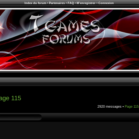
Index du forum
•
Partenaires
•
FAQ
•
M’enregistrer
•
Connexion
age 115
2920 messages •
Page
115