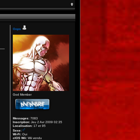
Oops
God Member
Messages:
7083
Inscription:
Jeu 2 Avr 2009 02:35
Localisation:
17 et 95
Sexe:
Wi-Fi:
Oui
cIOS Wii:
Wii vendu