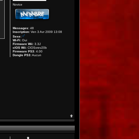
Novice
Messages:
48
Inscription:
Ven 3 Avr 2009 13:08
Sexe:
Wi-Fi:
Oui
Firmware Wii:
3.3J
cIOS Wii:
CIOSxrev20b
Firmware PS3:
4.00
Dongle PS3:
Aucun