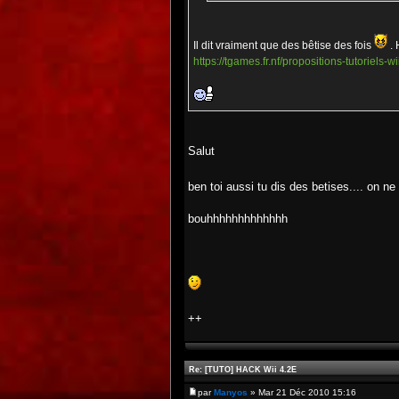
Il dit vraiment que des bêtise des fois
. 
https://tgames.fr.nf/propositions-tutoriel
Salut
ben toi aussi tu dis des betises.... on ne
bouhhhhhhhhhhhhh
++
Re: [TUTO] HACK Wii 4.2E
par
Manyos
» Mar 21 Déc 2010 15:16