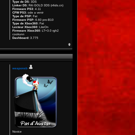
Type de DS:
3DS
Linker DS:
R4i GOLD 3DS (r4ids.cn)
Firmware PS3:
4.11
CFW PS3:
ode a venir
Type de PSP:
Fat
Firmware PSP:
6.60 pro-B10
Type de Xbox360:
Fat
Lecteur Xbox360:
LiteOn
Firmware Xbox360:
LT+3.0 rgh2
coolrunn
Dashboard:
3.775
weaponsb
Novice