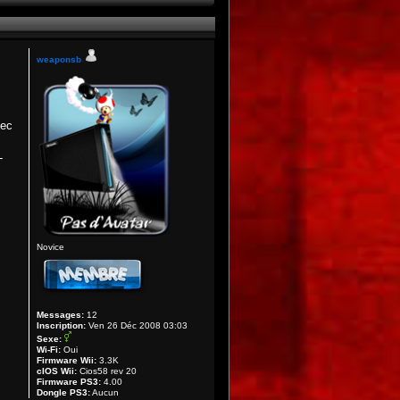
weaponsb
vec
-
Novice
Messages:
12
Inscription:
Ven 26 Déc 2008 03:03
Sexe:
Wi-Fi:
Oui
Firmware Wii:
3.3K
cIOS Wii:
Cios58 rev 20
Firmware PS3:
4.00
Dongle PS3:
Aucun