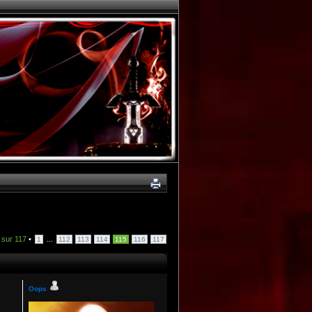
sur
117
•
...
1
112
113
114
115
116
117
Oops