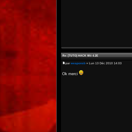
Re: [TUTO] HACK Wii 4.2E
par
weaponsb
» Lun 13 Déc 2010 14:03
Ok merci