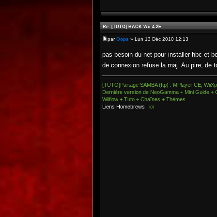
Re: [TUTO] HACK Wii 4.2E
par
Oops
» Lun 13 Déc 2010 12:13
pas besoin du net pour installer hbc et bo
de connexion refuse la maj. Au pire, de 
[TUTO]Partage SAMBA (ftp) : MPlayer CE, WiiXpl
Dernière version de NeoGamma + Mini Guide + 
Wiiflow + Tuto + Chaînes + Thèmes
Liens Homebrews :
ici