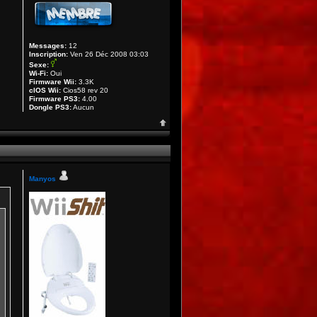
Messages:
12
Inscription:
Ven 26 Déc 2008 03:03
Sexe:
Wi-Fi:
Oui
Firmware Wii:
3.3K
cIOS Wii:
Cios58 rev 20
Firmware PS3:
4.00
Dongle PS3:
Aucun
Manyos