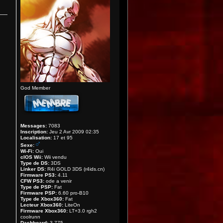
God Member
Messages:
7083
Inscription:
Jeu 2 Avr 2009 02:35
Localisation:
17 et 95
Sexe:
Wi-Fi:
Oui
cIOS Wii:
Wii vendu
Type de DS:
3DS
Linker DS:
R4i GOLD 3DS (r4ids.cn)
Firmware PS3:
4.11
CFW PS3:
ode a venir
Type de PSP:
Fat
Firmware PSP:
6.60 pro-B10
Type de Xbox360:
Fat
Lecteur Xbox360:
LiteOn
Firmware Xbox360:
LT+3.0 rgh2
coolrunn
Dashboard:
3.775