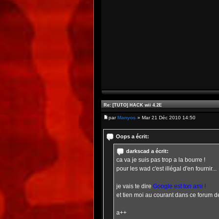
Re: [TUTO] HACK wii 4.2E
par
Manyos
» Mar 21 Déc 2010 14:50
Oops a écrit:
darkscad a écrit:
ca va je suis pas trop a la bourre !
pour les wad c'est illégal d'en fournir...
je vais te dire
Google est ton ami !
et tien moi au courant dans ce forum 
a++