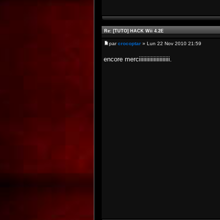
Re: [TUTO] HACK Wii 4.2E
par
crocoptar
» Lun 22 Nov 2010 21:59
encore merciiiiiiiiiiiiiiiiiiiii.