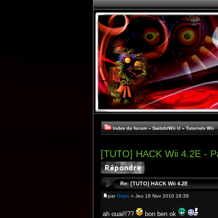
Index du forum
»
Switch/Wii U
»
Tutoriels Wii
[TUTO] HACK Wii 4.2E - P
Re: [TUTO] HACK Wii 4.2E
par
Oops
» Jeu 18 Nov 2010 18:39
ah ouai!!??
bon ben ok