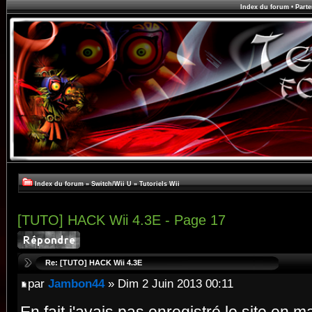
Index du forum
•
Parte
Index du forum
»
Switch/Wii U
»
Tutoriels Wii
[TUTO] HACK Wii 4.3E - Page 17
Re: [TUTO] HACK Wii 4.3E
par
Jambon44
» Dim 2 Juin 2013 00:11