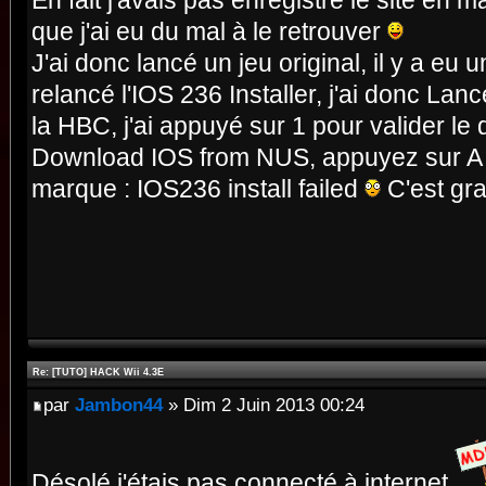
En fait j'avais pas enregistré le site en 
que j'ai eu du mal à le retrouver
J'ai donc lancé un jeu original, il y a eu u
relancé l'IOS 236 Installer, j'ai donc Lanc
la HBC, j'ai appuyé sur 1 pour valider le 
Download IOS from NUS, appuyez sur A pou
marque : IOS236 install failed
C'est gra
Re: [TUTO] HACK Wii 4.3E
par
Jambon44
» Dim 2 Juin 2013 00:24
Désolé j'étais pas connecté à internet