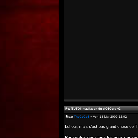
Re: [TUTO] Installation du cIOSCorp v2
par
TheCoCo8
» Ven 13 Mar 2009 12:02
Lol oui, mais c'est pas grand chose ce 
Par contre, pour tous les gens qui so