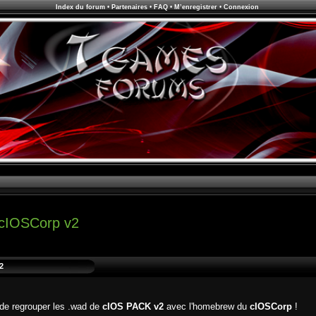
Index du forum
•
Partenaires
•
FAQ
•
M’enregistrer
•
Connexion
 cIOSCorp v2
2
s de regrouper les .wad de
cIOS PACK v2
avec l'homebrew du
cIOSCorp
!