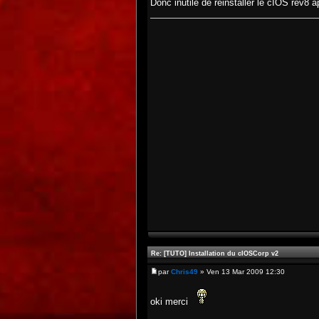
Donc inutile de réinstaller le cIOS rev8 
Re: [TUTO] Installation du cIOSCorp v2
par
Chris49
» Ven 13 Mar 2009 12:30
oki merci