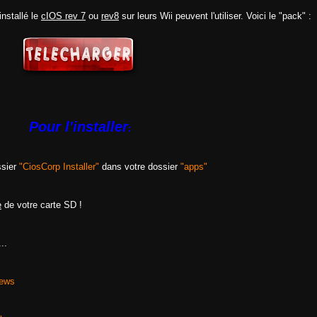
nstallé le
cIOS rev 7
ou
rev8
sur leurs Wii peuvent l'utiliser. Voici le "pack" :
Pour l'installer
:
ssier
"CiosCorp Installer"
dans votre dossier
"apps"
e
de votre carte SD !
..
rews