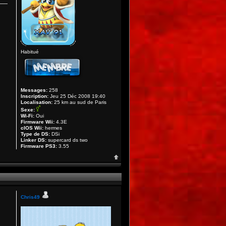
Habitué
Messages:
258
Inscription:
Jeu 25 Déc 2008 19:40
Localisation:
25 km au sud de Paris
Sexe:
Wi-Fi:
Oui
Firmware Wii:
4.3E
cIOS Wii:
hermes
Type de DS:
DSi
Linker DS:
supercard ds two
Firmware PS3:
3.55
Chris49