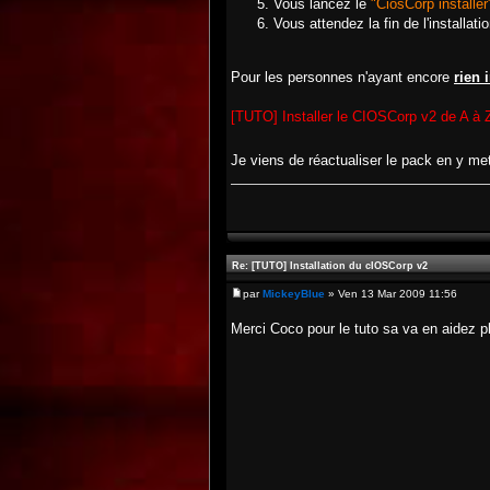
Vous lancez le
"CiosCorp installer
Vous attendez la fin de l'installat
Pour les personnes n'ayant encore
rien 
[TUTO] Installer le CIOSCorp v2 de A à Z
Je viens de réactualiser le pack en y me
Re: [TUTO] Installation du cIOSCorp v2
par
MickeyBlue
» Ven 13 Mar 2009 11:56
Merci Coco pour le tuto sa va en aidez pl