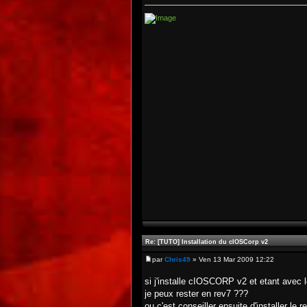
Re: [TUTO] Installation du cIOSCorp v2
par
Chris49
» Ven 13 Mar 2009 12:22
si j'installe cIOSCORP v2 et etant avec le
je peux rester en rev7 ???
ou c'est conseiller ensuite d'installer le r