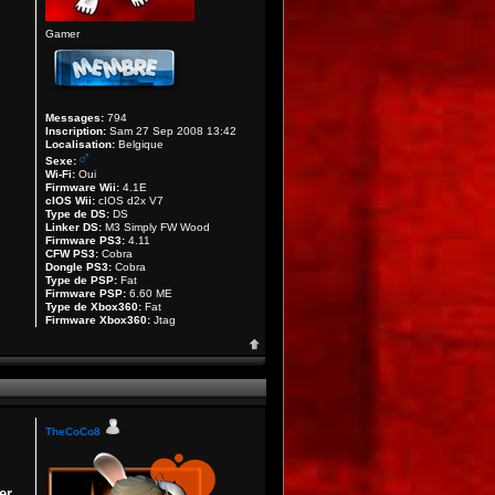
Gamer
Messages:
794
Inscription:
Sam 27 Sep 2008 13:42
Localisation:
Belgique
Sexe:
Wi-Fi:
Oui
Firmware Wii:
4.1E
cIOS Wii:
cIOS d2x V7
Type de DS:
DS
Linker DS:
M3 Simply FW Wood
Firmware PS3:
4.11
CFW PS3:
Cobra
Dongle PS3:
Cobra
Type de PSP:
Fat
Firmware PSP:
6.60 ME
Type de Xbox360:
Fat
Firmware Xbox360:
Jtag
TheCoCo8
er