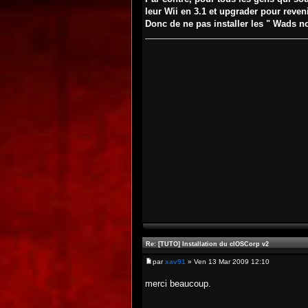
leur Wii en 3.1 et upgrader pour reveni
Donc de ne pas installer les " Wads n
Re: [TUTO] Installation du cIOSCorp v2
par
xav91
» Ven 13 Mar 2009 12:10
merci beaucoup.