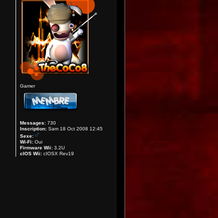
Gamer
Messages:
730
Inscription:
Sam 18 Oct 2008 12:45
Sexe:
Wi-Fi:
Oui
Firmware Wii:
3.2U
cIOS Wii:
cIOSX Rev19