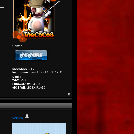
Gamer
Messages:
730
Inscription:
Sam 18 Oct 2008 12:45
Sexe:
Wi-Fi:
Oui
Firmware Wii:
3.2U
cIOS Wii:
cIOSX Rev19
Chris49