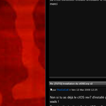
merci
Re: [TUTO] Installation du cIOSCorp v2
par
TheCoCo8
» Ven 13 Mar 2009 12:25
Non si tu as déjà le cIOS rev7 d'installé 
wads !