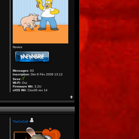
Novice
Messages:
63
Inscription:
Dim 8 Fév 2009 13:12
Sexe:
Wi-Fi:
Oui
Firmware Wii:
3.2U
cIOS Wii:
Cios36 rev 14
TheCoCo8