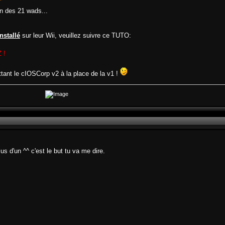
"
ion des 21 wads...
installé
sur leur Wii, veuillez suivre ce TUTO:
 !
ttant le cIOSCorp v2 à la place de la v1 !
us d'un ^^ c'est le but tu va me dire.