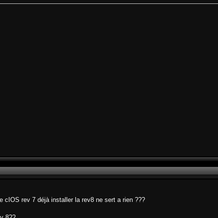
 cIOS rev 7 déjà installer la rev8 ne sert a rien ???
ev 8??