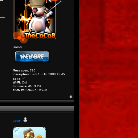
Gamer
Messages:
730
Inscription:
Sam 18 Oct 2008 12:45
Sexe:
Wi-Fi:
Oui
Firmware Wii:
3.2U
cIOS Wii:
cIOSX Rev19
xav91