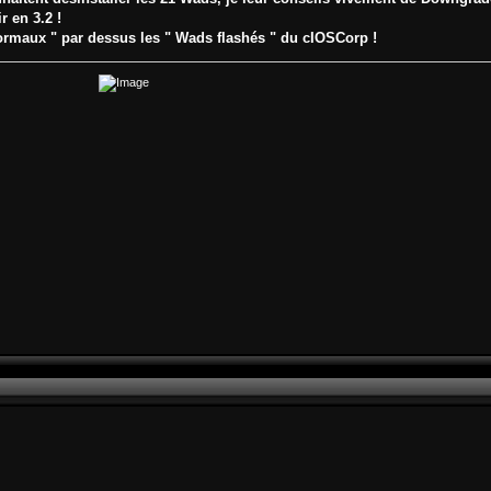
r en 3.2 !
ormaux " par dessus les " Wads flashés " du cIOSCorp !