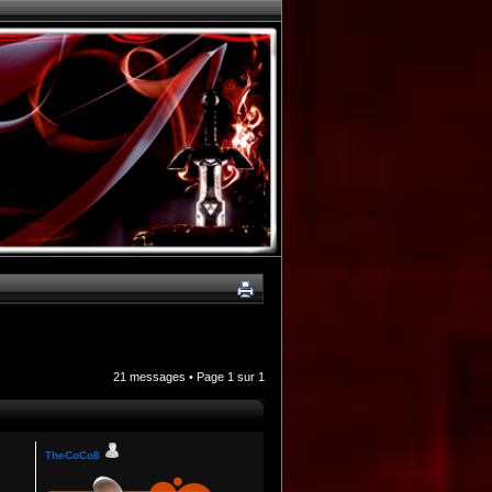
21 messages • Page
1
sur
1
TheCoCo8