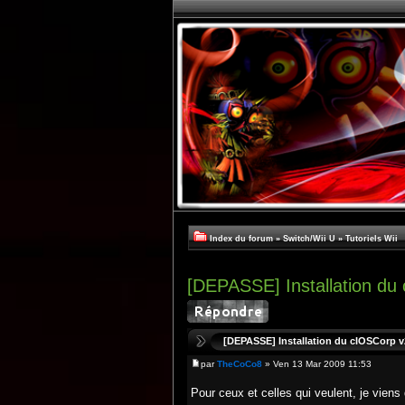
Index du forum
»
Switch/Wii U
»
Tutoriels Wii
[DEPASSE] Installation du
[DEPASSE] Installation du cIOSCorp v
par
TheCoCo8
» Ven 13 Mar 2009 11:53
Pour ceux et celles qui veulent, je vien