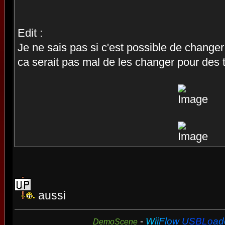
Edit :
Je ne sais pas si c'est possible de change
ca serait pas mal de les changer pour des
aussi
-
W
i
i
F
l
o
w
U
S
B
L
o
a
d
DemoScene