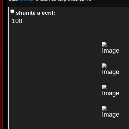
shunite a écrit:
:100: