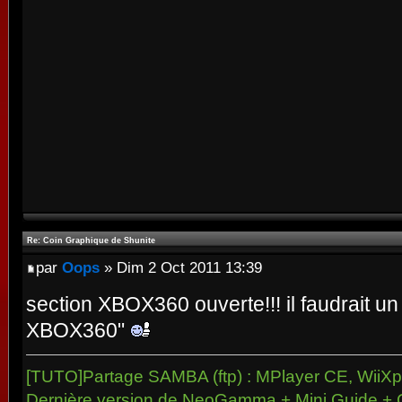
Re: Coin Graphique de Shunite
par
Oops
» Dim 2 Oct 2011 13:39
section XBOX360 ouverte!!! il faudrait 
XBOX360"
[TUTO]Partage SAMBA (ftp) : MPlayer CE, WiiXpl
Dernière version de NeoGamma + Mini Guide + 