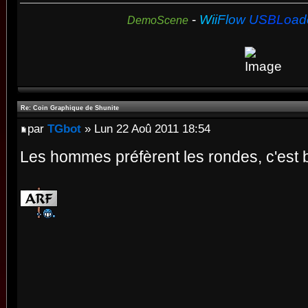
-
W
i
i
F
l
o
w
U
S
B
L
o
a
d
DemoScene
Re: Coin Graphique de Shunite
par
TGbot
» Lun 22 Aoû 2011 18:54
Les hommes préfèrent les rondes, c'est 