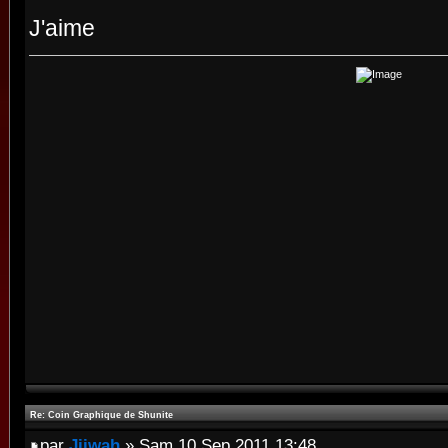
J'aime
Re: Coin Graphique de Shunite
par
Jiiwah
» Sam 10 Sep 2011 13:48