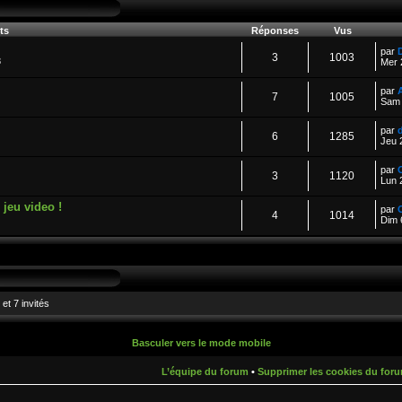
ts
Réponses
Vus
par
3
1003
8
Mer 
par
7
1005
Sam 
par
6
1285
Jeu 
par
3
1120
Lun 
jeu video !
par
4
1014
Dim 
et 7 invités
Basculer vers le mode mobile
L’équipe du forum
•
Supprimer les cookies du for