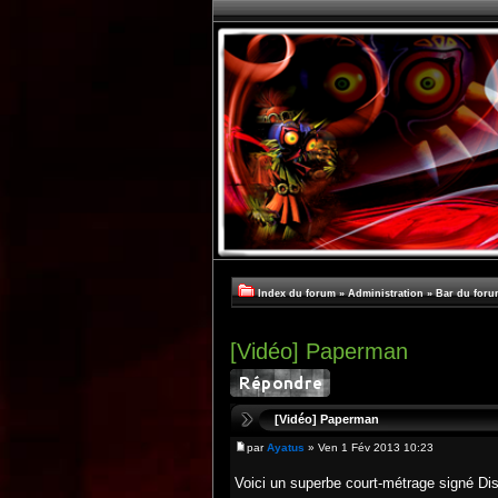
Index du forum
»
Administration
»
Bar du foru
[Vidéo] Paperman
[Vidéo] Paperman
par
Ayatus
» Ven 1 Fév 2013 10:23
Voici un superbe court-métrage signé Di