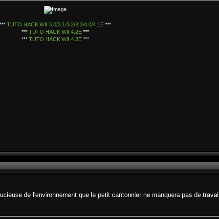
***
TUTO HACK WII 3.0/3.1/3.2/3.3/4.0/4.1E
***
***
TUTO HACK WII 4.2E
***
***
TUTO HACK WII 4.3E
***
cieuse de l'environnement que le petit cantonnier ne manquera pas de travai