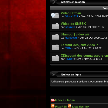
Articles en relation
Suje
Video Hitman
par
Vince1321
» Sam 25 Avr 2009 19:5
Video de SNEEK
par
shunite
» Ven 16 Oct 2009 11:12
[Humour] video wii
par
darkscad
» Dim 25 Oct 2009 10:42
Le futur des jeux video ?
par
TGbot
» Dim 1 Avr 2012 20:32
CDiscount des connaisseurs en 
par
TGbot
» Dim 6 Nov 2011 11:14
Qui est en ligne
Utilisateurs parcourant ce forum: Aucun membre 
Index du forum
Flux RSS
Liste des flux