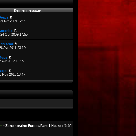
Dernier message
Dosce
29 Avr 2009 12:59
Antonito
24 Oct 2009 17:55
darkscad
28 Avr 2011 23:19
Oops
2 Avr 2012 19:55
Oops
6 Nov 2011 13:47
um
• Zone horaire: Europe/Paris [ Heure d’été ]