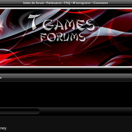
Index du forum
•
Partenaires
•
FAQ
•
M’enregistrer
•
Connexion
m
sney.