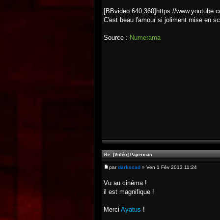
[BBvideo 640,360]https://www.youtub
C'est beau l'amour si joliment mise en s
Source :
Numerama
Re: [Vidéo] Paperman
par
darkscad
» Ven 1 Fév 2013 11:24
Vu au cinéma !
il est magnifique !
Merci
Ayatus
!