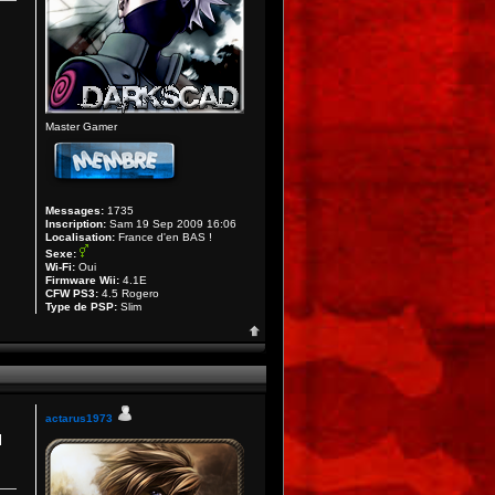
Master Gamer
Messages:
1735
Inscription:
Sam 19 Sep 2009 16:06
Localisation:
France d'en BAS !
Sexe:
Wi-Fi:
Oui
Firmware Wii:
4.1E
CFW PS3:
4.5 Rogero
Type de PSP:
Slim
actarus1973
l