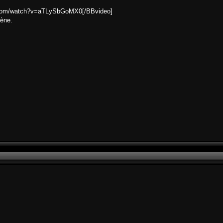
e.com/watch?v=aTLySbGoMX0[/BBvideo]
cène.