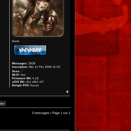
Geek
Messages:
2928
Inscription:
Mer 11 Fév 2009 11:52
Sexe:
Wi-Fi:
Oui
Firmware Wii:
4.1E
cIOS Wii:
d2x v9b1 r47
Dongle PS3:
Aucun
3 messages • Page
1
sur
1