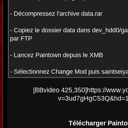
- Décompressez l'archive data.rar
- Copiez le dossier data dans dev_hdd0/
par FTP
- Lancez Paintown depuis le XMB
- Sélectionnez Change Mod puis saintseiy
[BBvideo 425,350]https://www.
v=3ud7gHgC53Q&hd=1[
Télécharger Paint