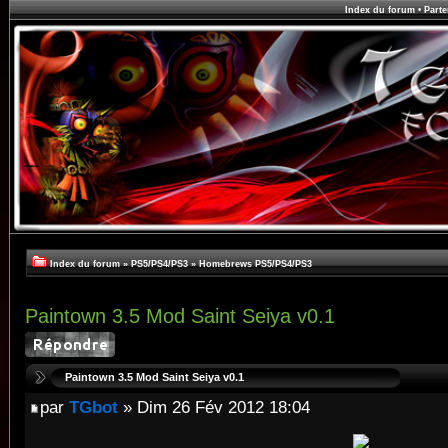
Index du forum
•
Parte
Index du forum
»
PS5/PS4/PS3
»
Homebrews PS5/PS4/PS3
Paintown 3.5 Mod Saint Seiya v0.1
Paintown 3.5 Mod Saint Seiya v0.1
par
TGbot
» Dim 26 Fév 2012 18:04