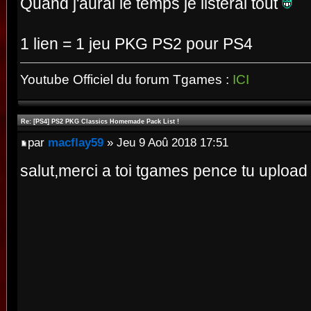
Quand j'aurai le temps je listerai tout
1 lien = 1 jeu PKG PS2 pour PS4
Youtube Officiel du forum Tgames :
ICI
Re: [PS4] PS2 PKG Classics Homemade Pack List !
par
macflay59
» Jeu 9 Aoû 2018 17:51
salut,merci a toi tgames pence tu upload 