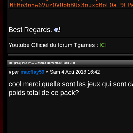
NtHp3nhw6Vuz0VOpbBUx3quxgBpLOa_9LP
https://mega.nz/#!n54HAYoT!0tgT2XZ
https://mega.nz/#!Pl5jTIya!rqmdy-f
miJQ2EeQsR5WgekvB8mlfRZ8
Best Regards.
https://mega.nz/#!Wt4hxYqB!a9Uu89b
https://mega.nz/#!W5gzHQDI!SvZaX9_
Youtube Officiel du forum Tgames :
ICI
L8XyDbks
https://mega.nz/#!DgxRxCjI!yYX0MbO
Re: [PS4] PS2 PKG Classics Homemade Pack List !
eRhcdddy7JSKAKzfPEaZAm0
par
macflay59
» Sam 4 Aoû 2018 16:42
https://mega.nz/#!i44VhCqY!lI2OF02
https://mega.nz/#!34wRwA5I!hK3JPrQ
cool merci,quelle sont les jeux qui sont 
https://mega.nz/#!msh1mIqb!BE-QZXN
poids total de ce pack?
epXc410Q21zy7ts7hqaCJmLLYAA
https://mega.nz/#!bpozBIja!cvl-ysG
2tr4E30EFhCYUUuH1nOrddw
https://mega.nz/#!S4gTWKhL!NQLlQ-u
UHSowpNXUosFkS60YVcQviDzdrZquY2A