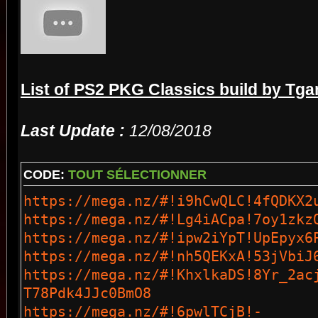
List of PS2 PKG Classics build by Tga
Last Update :
12/08/2018
CODE:
TOUT SÉLECTIONNER
https://mega.nz/#!i9hCwQLC!4fQDKX2
https://mega.nz/#!Lg4iACpa!7oy1zkz
https://mega.nz/#!ipw2iYpT!UpEpyx6
https://mega.nz/#!nh5QEKxA!53jVbiJ
https://mega.nz/#!KhxlkaDS!8Yr_2ac
T78Pdk4JJc0BmO8
https://mega.nz/#!6pwlTCjB!-