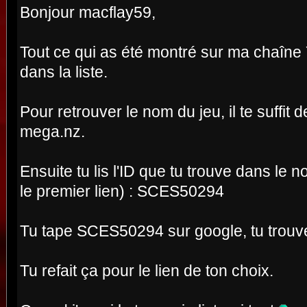
https://mega.nz/#!uLogEahA!VxeZ5g-
Bonjour macflay59,
0vJIHU5icnSmYwMAt62WTnxP2kLVJP6s1y
https://mega.nz/#!zC4UBQQY!SHntAN6
Tout ce qui as été montré sur ma chaîne
https://mega.nz/#!HKgUjIDA!iIix0WX
dans la liste.
https://mega.nz/#!XC52VIhK!nWIxSq8
https://mega.nz/#!ib4SHSYD!_15Ga1J
https://mega.nz/#!7Cw2ACSQ!prM8HGP
Pour retrouver le nom du jeu, il te suffit 
https://mega.nz/#!SKpmBCBT!MqfeRmK
mega.nz.
https://mega.nz/#!PWxwCCqD!xyCv80O
8nOwthpcg
Ensuite tu lis l'ID que tu trouve dans le 
https://mega.nz/#!bD5WTYzK!c-
le premier lien) : SCES50294
UQbsxmf1z1Bib78TFNc17GQizuk81gTZ2F
https://mega.nz/#!TO4mEQ6b!1l56kwh
Tu tape SCES50294 sur google, tu trouve
https://mega.nz/#!mThiHKzC!01o29P0
WNLhYaEIfnNHXs
Tu refait ça pour le lien de ton choix.
https://mega.nz/#!3fxyhSrL!JvpGmBU
euu6hWlfNaZ6hPgKPapZjg4PrCA-N4-GTU