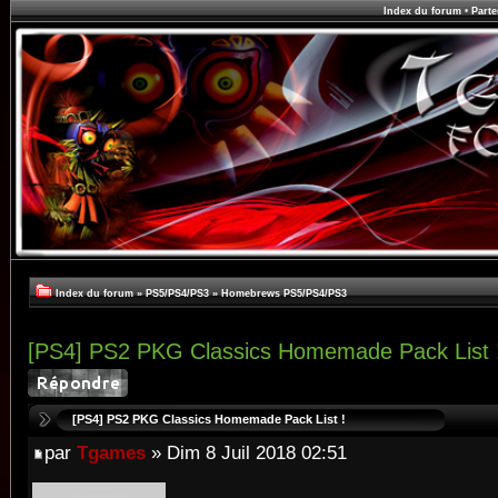
Index du forum
•
Parte
Index du forum
»
PS5/PS4/PS3
»
Homebrews PS5/PS4/PS3
[PS4] PS2 PKG Classics Homemade Pack List 
[PS4] PS2 PKG Classics Homemade Pack List !
par
Tgames
» Dim 8 Juil 2018 02:51