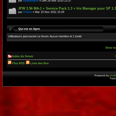
par
salahpayne
» Dim 28 Nov 2010 23:37
JFW 3.56 MA-1 + Service Pack 1.3 + Iris Manager pour SP 1.
par
TGbot
» Mar 15 Nov 2011 15:29
Qui est en ligne
Utilisateurs parcourant ce forum: Aucun membre et 1 invité
Error lo
Index du forum
Flux RSS
Liste des flux
Powered by
php
Tradu