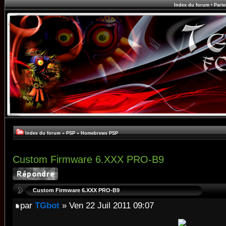
Index du forum
•
Parte
Index du forum
»
PSP
»
Homebrews PSP
Custom Firmware 6.XXX PRO-B9
Custom Firmware 6.XXX PRO-B9
par
TGbot
» Ven 22 Juil 2011 09:07