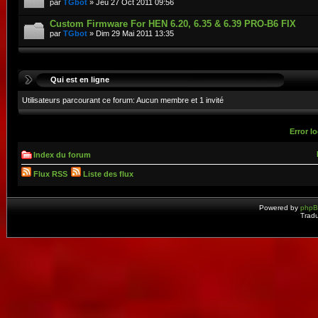
par
TGbot
» Jeu 27 Oct 2011 09:56
Custom Firmware For HEN 6.20, 6.35 & 6.39 PRO-B6 FIX
par
TGbot
» Dim 29 Mai 2011 13:35
Qui est en ligne
Utilisateurs parcourant ce forum: Aucun membre et 1 invité
Error lo
Index du forum
Flux RSS
Liste des flux
Powered by
php
Tradu