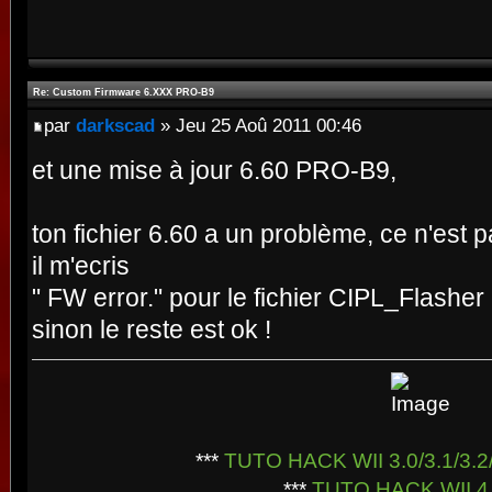
Re: Custom Firmware 6.XXX PRO-B9
par
darkscad
» Jeu 25 Aoû 2011 00:46
et une mise à jour 6.60 PRO-B9,
ton fichier 6.60 a un problème, ce n'est p
il m'ecris
" FW error." pour le fichier CIPL_Flasher
sinon le reste est ok !
***
TUTO HACK WII 3.0/3.1/3.2/
***
TUTO HACK WII 4