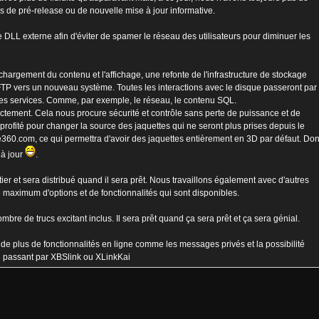
 de pré-release ou de nouvelle mise à jour informative.
LL externe afin d'éviter de spamer le réseau des utilisateurs pour diminuer les
e chargement du contenu et l'affichage, une refonte de l'infrastructure de stockage
TP vers un nouveau système. Toutes les interactions avec le disque passeront par
les services. Comme, par exemple, le réseau, le contenu SQL.
ement. Cela nous procure sécurité et contrôle sans perte de puissance et de
rofité pour changer la source des jaquettes qui ne seront plus prises depuis le
e360.com, ce qui permettra d'avoir des jaquettes entièrement en 3D par défaut. Do
 à jour
.
er et sera distribué quand il sera prêt. Nous travaillons également avec d'autres
 maximum d'options et de fonctionnalités qui sont disponibles.
mbre de trucs excitant inclus. Il sera prêt quand ça sera prêt et ça sera génial.
e plus de fonctionnalités en ligne comme les messages privés et la possibilité
n passant par XBSlink ou XLinkKai