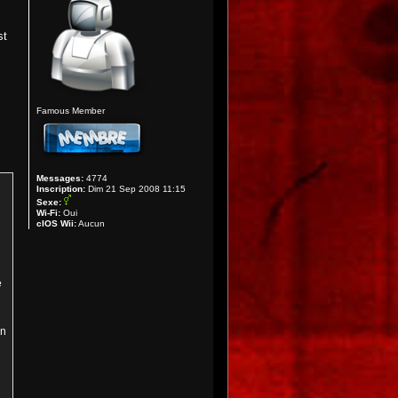
st
Famous Member
Messages:
4774
Inscription:
Dim 21 Sep 2008 11:15
Sexe:
Wi-Fi:
Oui
cIOS Wii:
Aucun
e
un