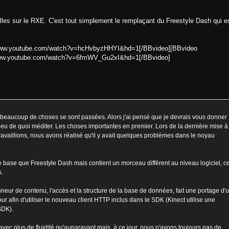
es sur le RXE. C'est tout simplement le remplaçant du Freestyle Dash qui e
/www.youtube.com/watch?v=hcHvbyzHHYI&hd=1[/BBvideo][BBvideo
www.youtube.com/watch?v=6fmWV_Gu2xI&hd=1[/BBvideo]
i, beaucoup de choses se sont passées. Alors j'ai pensé que je devrais vous donner
eu de quoi méditer. Les choses importantes en premier. Lors de la dernière mise à
travaillions, nous avons réalisé qu'il y avait quelques problèmes dans le noyau
e base que Freestyle Dash mais contient un morceau différent au niveau logiciel, c
s.
eur de contenu, l'accès et la structure de la base de données, fait une portage d'
r afin d'utiliser le nouveau client HTTP inclus dans le SDK (Kinect utilise une
SDK).
vec plus de fluidité qu'auparavant mais, à ce jour, nous n'avons toujours pas de