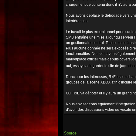
chargement de contenu donc il n'y aura pas
Nous avons déplacé le débogage vers une D
interférences.
Le travail le plus exceptionnel porte sur l
SMB entraîne une mise à jour du serveur F
un gestionnaire central. Tout comme tous 
Plus aucune donnée ne sera exposée direct
fonctionnalités. Nous en avons également p
marketplace officiel mais depuis covers.jq
oui, essayez de garder le site de jaquettes
Donc pour les intéressés, RxE est en chanti
groupes de la scène XBOX afin d'inclure le
Oui RxE va dépoter et il y aura un grand no
Nous envisageons également l'intégration d
d'avoir des discussions vidéo ou vocale e
Source