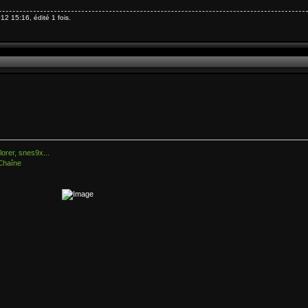
12 15:16, édité 1 fois.
orer, snes9x...
Chaîne