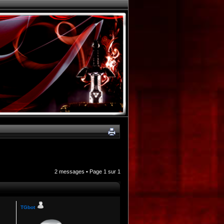
2 messages • Page
1
sur
1
TGbot