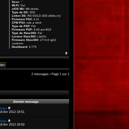
Sexe:
Wi-Fi:
Oui
cIOS Wii:
Wii vendu
Type de DS:
3DS
Linker DS:
R4i GOLD 3DS (r4ids.cn)
Firmware PS3:
4.11
CFW PS3:
ode a venir
Type de PSP:
Fat
Firmware PSP:
6.60 pro-B10
Type de Xbox360:
Fat
Lecteur Xbox360:
LiteOn
Firmware Xbox360:
LT+3.0 rgh2
coolrunn
Dashboard:
3.775
2 messages • Page
1
sur
1
Dernier message
Oops
16 Avr 2012 18:51
Oops
16 Avr 2012 18:50