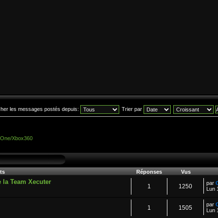
icher les messages postés depuis:
Trier par
 One/Xbox360
ts
Réponses
Vus
 la Team Xecuter
par
1
1250
Lun 
par
1
1505
Lun 