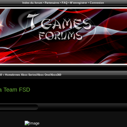
Index du forum
•
Partenaires
•
FAQ
•
M’enregistrer
•
Connexion
60
»
Homebrews Xbox Series/Xbox One/Xbox360
la Team FSD