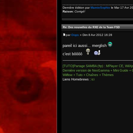
Dernière édition par
MamieSophie
le Mar 17 Avr 20
Raison:
Corrigé!
Re: Des nouvelles du RXE de la Team FSD
par
Oops
» Dim 8 Avr 2012 16:28
pareil ici aussi... merglish
c'est bôôôô
[TUTO]Partage SAMBA (ftp) : MPlayer CE, WiiXpl
Dernière version de NeoGamma + Mini Guide + 
Wiiflow + Tuto + Chaînes + Thèmes
Liens Homebrews :
ici