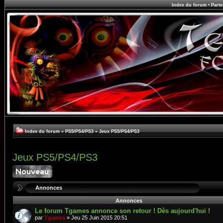
Index du forum
•
Parte
Index du forum
»
PS5/PS4/PS3
»
Jeux PS5/PS4/PS3
Jeux PS5/PS4/PS3
Annonces
Annonces
Le forum Tgames annonce son retour ! Dès aujourd'hui !
par
Tgames
» Jeu 25 Juin 2015 20:51