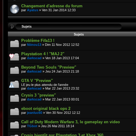
Changement d'adresse du forum
par
Ayatus
» Ven 31 Jan 2014 12:33
Sujets
Sujets
Problème Fifa13 !
par
Niinou13
» Dim 11 Nov 2012 12:52
Playstation 4 ! "MAJ 2"
par
darkscad
» Ven 18 Jan 2013 17:04
Beyond Two Souls "Preview"
par
darkscad
» Jeu 24 Jan 2013 21:18
GTA V "Preview"
LE jeu le plus attendu de l'année
par
darkscad
» Mar 22 Jan 2013 23:32
Crysis 3 "preview"
par
darkscad
» Mar 22 Jan 2013 00:01
eboot original black ops 2
par
jeanluc60
» Ven 30 Nov 2012 12:12
Call of Duty Modern Warfare 3, le gameplay en video
par
TGbot
» Jeu 26 Mai 2011 18:14
Crysis bientôt sur Playstation 3 et Xbox 360