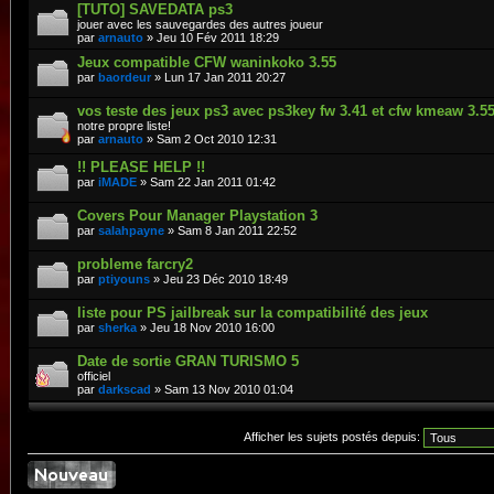
[TUTO] SAVEDATA ps3
jouer avec les sauvegardes des autres joueur
par
arnauto
» Jeu 10 Fév 2011 18:29
Jeux compatible CFW waninkoko 3.55
par
baordeur
» Lun 17 Jan 2011 20:27
vos teste des jeux ps3 avec ps3key fw 3.41 et cfw kmeaw 3.5
notre propre liste!
par
arnauto
» Sam 2 Oct 2010 12:31
!! PLEASE HELP !!
par
iMADE
» Sam 22 Jan 2011 01:42
Covers Pour Manager Playstation 3
par
salahpayne
» Sam 8 Jan 2011 22:52
probleme farcry2
par
ptiyouns
» Jeu 23 Déc 2010 18:49
liste pour PS jailbreak sur la compatibilité des jeux
par
sherka
» Jeu 18 Nov 2010 16:00
Date de sortie GRAN TURISMO 5
officiel
par
darkscad
» Sam 13 Nov 2010 01:04
Afficher les sujets postés depuis: