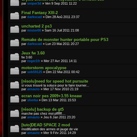
par
sniper3d
» Ven 9 Sep 2011 11:22
Final Fantasy XIII-2
par
darkscad
» Dim 28 Aoû 2011 23:37
uncharted 2 ps3
par
mister00
» Sam 16 Juil 2011 21:08
Remake de monster hunter portable pour PS3
par
darkscad
» Lun 23 Mai 2011 20:27
Jeux fw 3.60
fw 3.60
par
roger1fr
» Mer 27 Avr 2011 14:11
motorstorm apocalypse
par
seb59125
» Dim 22 Mai 2011 00:42
[résolu]need for speed hot pursuite
si vous trouvé la soluce pour le faire tourner...
par
arnauto
» Mer 17 Nov 2010 21:19
ecran noir pes 2009+3.55 kneaw
par
sherka
» Dim 13 Mar 2011 15:53
[résolu] backup de gt5
marche pas chez moi pffffff....
par
arnauto
» Jeu 6 Jan 2011 23:20
[tuto]DEAD SPACE 2 mod
modification des armes et jauge de vie
par
arnauto
» Mer 9 Fév 2011 14:29