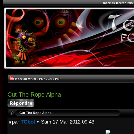
Index du forum
•
Parte
Index du forum
»
PSP
»
Jeux PSP
Cut The Rope Alpha
Cut The Rope Alpha
par
TGbot
» Sam 17 Mar 2012 09:43