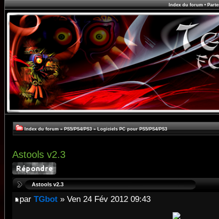
Index du forum
•
Parte
Index du forum
»
PS5/PS4/PS3
»
Logiciels PC pour PS5/PS4/PS3
Astools v2.3
Astools v2.3
par
TGbot
» Ven 24 Fév 2012 09:43