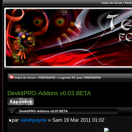
Index du forum
•
Parte
Index du forum
»
PS5/PS4/PS3
»
Logiciels PC pour PS5/PS4/PS3
DevkitPRO-Addons v0.03 BETA
DevkitPRO-Addons v0.03 BETA
par
salahpayne
» Sam 19 Mar 2011 01:02