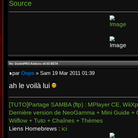
Source
Re: DevkitPRO-Addons v0.03 BETA
par
Oops
» Sam 19 Mar 2011 01:39
ah le voilà lui
[TUTO]Partage SAMBA (ftp) : MPlayer CE, WiiXpl
Dernière version de NeoGamma + Mini Guide + 
Wiiflow + Tuto + Chaînes + Thèmes
Liens Homebrews :
ici