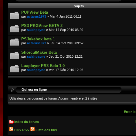
Sujets
PUPView Beta
par
actarus1973
» Mar 4 Jan 2011 06:11
PS3 PKGView BETA 2
par
salahpayne
» Mar 14 Sep 2010 03:29
PSJukebox beta 1
par
actarus1973
» Jeu 14 Oct 2010 09:57
ShorcutMaker Beta
par
salahpayne
» Jeu 21 Oct 2010 12:21
Luaplayer PS3 Beta 1.0
par
salahpayne
» Ven 17 Déc 2010 12:26
Qui est en ligne
Utilisateurs parcourant ce forum: Aucun membre et 2 invités
Error lo
Index du forum
Flux RSS
Liste des flux