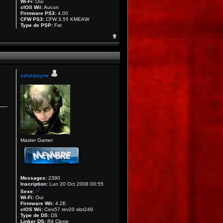
Wi-Fi:
Oui
cIOS Wii:
Aucun
Firmware PS3:
4.00
CFW PS3:
CFW 3.55 KMEAW
Type de PSP:
Fat
salahpayne
Master Gamer
Messages:
2390
Inscription:
Lun 20 Oct 2008 00:55
Sexe:
Wi-Fi:
Oui
Firmware Wii:
4.2E
cIOS Wii:
Cios57 rev20 slot249
Type de DS:
DS
Linker DS:
R4 Clone