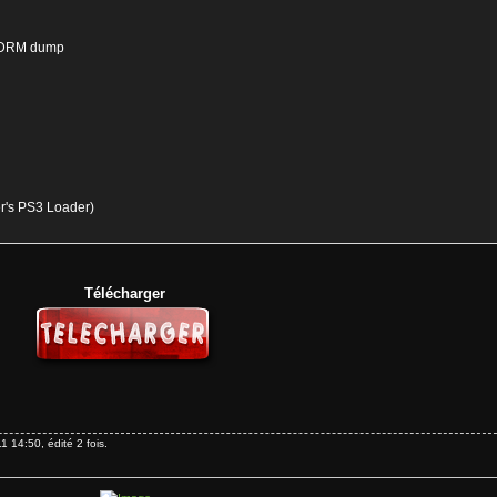
NPDRM dump
r's PS3 Loader)
Télécharger
 14:50, édité 2 fois.