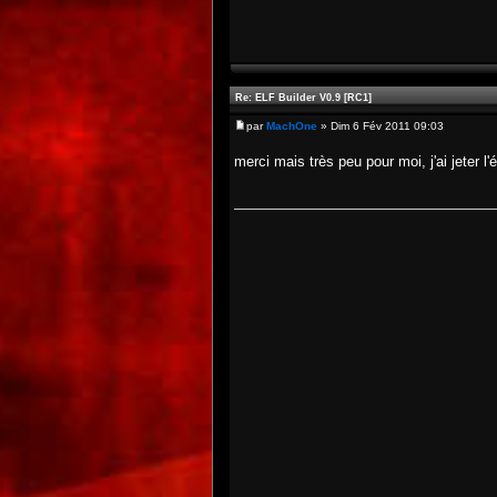
Re: ELF Builder V0.9 [RC1]
par
MachOne
» Dim 6 Fév 2011 09:03
merci mais très peu pour moi, j'ai jeter l'