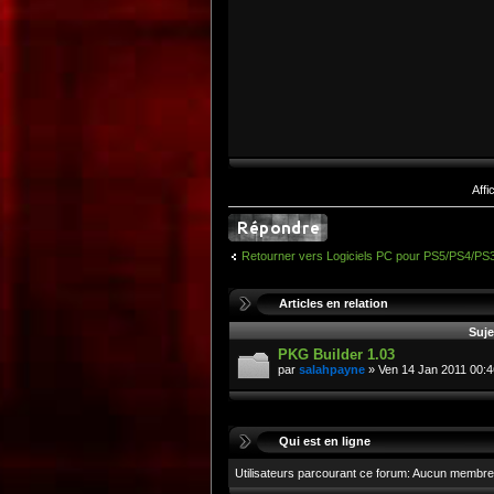
Aff
Retourner vers Logiciels PC pour PS5/PS4/PS
Articles en relation
Suje
PKG Builder 1.03
par
salahpayne
» Ven 14 Jan 2011 00:4
Qui est en ligne
Utilisateurs parcourant ce forum: Aucun membre 