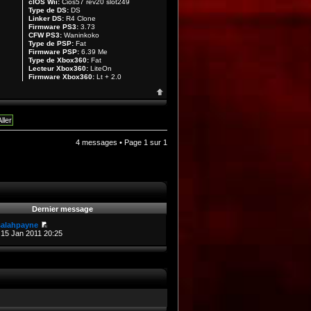
cIOS Wii:
Cios57 rev20 slot249
Type de DS:
DS
Linker DS:
R4 Clone
Firmware PS3:
3.73
CFW PS3:
Waninkoko
Type de PSP:
Fat
Firmware PSP:
6.39 Me
Type de Xbox360:
Fat
Lecteur Xbox360:
LiteOn
Firmware Xbox360:
Lt + 2.0
4 messages • Page
1
sur
1
Dernier message
salahpayne
15 Jan 2011 20:25