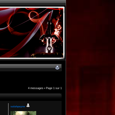
4 messages • Page
1
sur
1
salahpayne