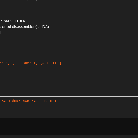
iginal SELF file
referred disassembler (ie. IDA)
 ...
MP.0] [in: DUMP.1] [out: ELF]
ic4.0 dump_sonic4.1 EBOOT.ELF