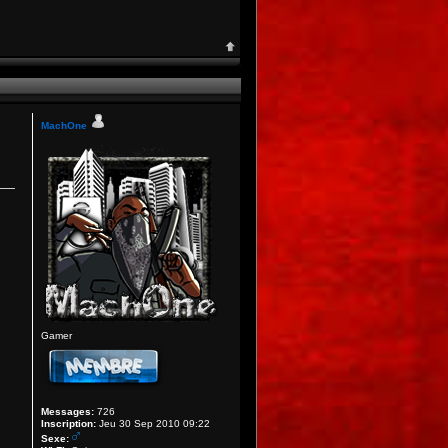
MachOne
Gamer
Messages:
726
Inscription:
Jeu 30 Sep 2010 09:22
Sexe: