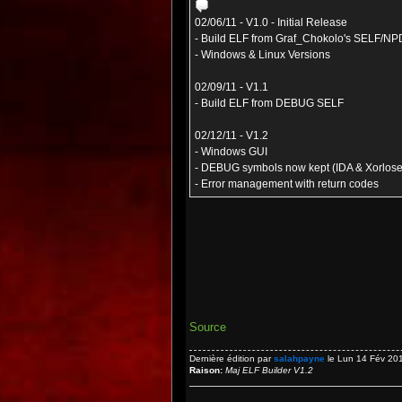
02/06/11 - V1.0 - Initial Release
- Build ELF from Graf_Chokolo's SELF/
- Windows & Linux Versions
02/09/11 - V1.1
- Build ELF from DEBUG SELF
02/12/11 - V1.2
- Windows GUI
- DEBUG symbols now kept (IDA & Xorlose
- Error management with return codes
Source
Dernière édition par
salahpayne
le Lun 14 Fév 2011
Raison:
Maj ELF Builder V1.2