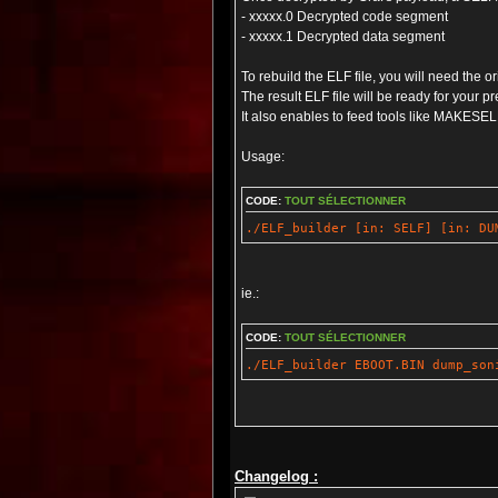
- xxxxx.0 Decrypted code segment
- xxxxx.1 Decrypted data segment
To rebuild the ELF file, you will need the or
The result ELF file will be ready for your p
It also enables to feed tools like MAKESELF,
Usage:
CODE:
TOUT SÉLECTIONNER
./ELF_builder [in: SELF] [in: DU
ie.:
CODE:
TOUT SÉLECTIONNER
./ELF_builder EBOOT.BIN dump_son
Changelog :