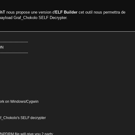
GhT
nous propose une version d'
ELF Builder
cet outil nous permettra de
u payload Graf_Chokolo SELF Decrypter.
------------------------
ON
------------------------
work on Windows/Cygwin
Graf_Chokolo's SELF decrypter
NPDRM file will give you 2 parts: