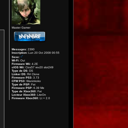
Master Gamer
Messages:
2390
Inscription:
Lun 20 Oct 2008 00:55
Sexe:
Wi-Fi:
Oui
Firmware Wii:
4.2E
cIOS Wii:
Cios57 rev20 slot249
Type de DS:
DS
Linker DS:
R4 Clone
Firmware PS3:
3.73
CFW PS3:
Waninkoko
Type de PSP:
Fat
Firmware PSP:
6.39 Me
Type de Xbox360:
Fat
Lecteur Xbox360:
LiteOn
Firmware Xbox360:
Lt + 2.0