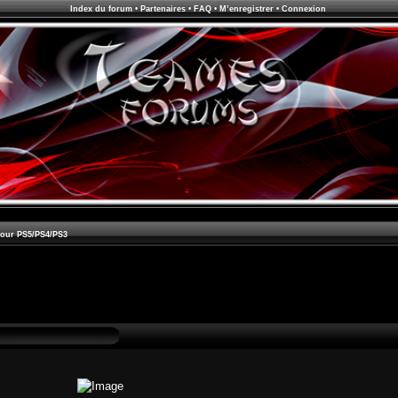
Index du forum
•
Partenaires
•
FAQ
•
M’enregistrer
•
Connexion
pour PS5/PS4/PS3