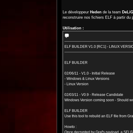
Le développeur
Heden
de la team
DeLi
reconstruire nos fichiers ELF à partir d
Utilisation :
---------------------------------------------------------
ELF BUILDER V1.0 [RC1] - LINUX VERSI
---------------------------------------------------------
ELF BUILDER
02/06/11 - V1.0 - Initial Release
- Windows & Linux Versions
- Linux Version
02/03/11 - V0.9 - Release Candidate
Windows Version coming soon - Should 
ELF BUILDER
Use this tool to rebuild an ELF file from 
Howto :
Once decrypted by Graf's payload, a SELF/