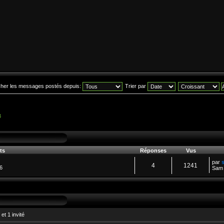
icher les messages postés depuis:
Trier par
3
ts
Réponses
Vus
par
4
1241
6
Sam 
et 1 invité