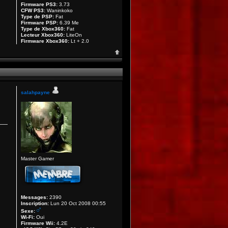
Firmware PS3:
3.73
CFW PS3:
Waninkoko
Type de PSP:
Fat
Firmware PSP:
6.39 Me
Type de Xbox360:
Fat
Lecteur Xbox360:
LiteOn
Firmware Xbox360:
Lt + 2.0
salahpayne
Master Gamer
Messages:
2390
Inscription:
Lun 20 Oct 2008 00:55
Sexe:
Wi-Fi:
Oui
Firmware Wii:
4.2E