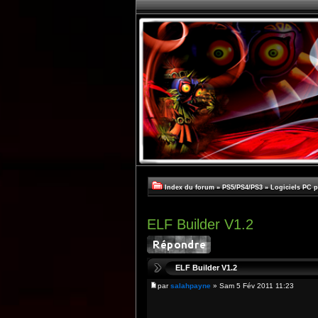
Index du forum
»
PS5/PS4/PS3
»
Logiciels PC 
ELF Builder V1.2
ELF Builder V1.2
par
salahpayne
» Sam 5 Fév 2011 11:23