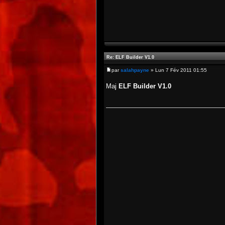
Re: ELF Builder V1.0
par
salahpayne
» Lun 7 Fév 2011 01:55
Maj
ELF Builder V1.0