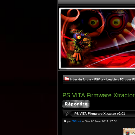
Index du forum
»
PSVita
»
Logiciels PC pour P
PS VITA Firmware Xtractor
PS VITA Firmware Xtractor v2.01
par
TGbot
» Dim 20 Nov 2011 17:54