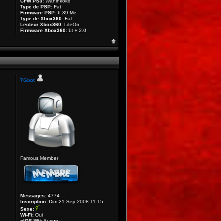
CFW PS3:
Waninkoko
Type de PSP:
Fat
Firmware PSP:
6.39 Me
Type de Xbox360:
Fat
Lecteur Xbox360:
LiteOn
Firmware Xbox360:
Lt + 2.0
TGbot
Famous Member
Messages:
4774
Inscription:
Dim 21 Sep 2008 11:15
Sexe:
Wi-Fi:
Oui
cIOS Wii:
Aucun