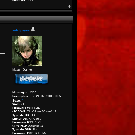
salahpayne
Master Gamer
Messages:
2390
Inscription:
Lun 20 Oct 2008 00:55
Sexe:
Wi-Fi:
Oui
Firmware Wii:
4.2E
cIOS Wii:
Cios57 rev20 slot249
Type de DS:
DS
Linker DS:
R4 Clone
Firmware PS3:
3.73
CFW PS3:
Waninkoko
Type de PSP:
Fat
Firmware PSP:
6.39 Me