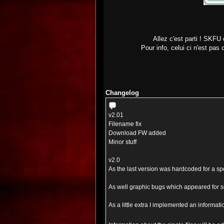
Allez c'est parti ! SKFU 
Pour info, celui ci n'est pas
Changelog
v2.01
Filename fix
Download FW added
Minor stuff
v2.0
As the last version was hardcoded for a spe
As well graphic bugs which appeared for 
As a little extra I implemented an informat