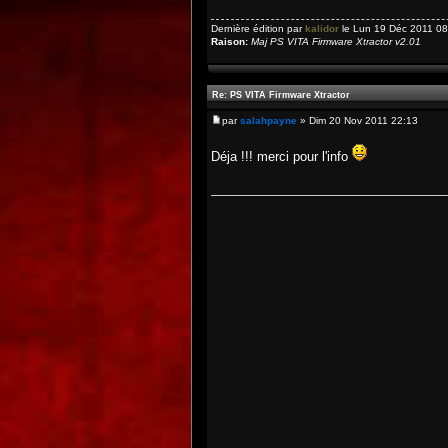
Dernière édition par
kalidor
le Lun 19 Déc 2011 08:5
Raison:
Maj PS VITA Firmware Xtractor v2.01
Re: PS VITA Firmware Xtractor
par
salahpayne
» Dim 20 Nov 2011 22:13
Déja !!! merci pour l'info