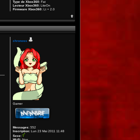
Type de Xbox360:
Fat
Lecteur Xbox360:
LiteOn
Firmware Xbox360:
Lt + 2.0
chronoss
Gamer
Messages:
552
Inscription:
Lun 23 Mai 2011 11:48
Sexe:
Wi-Fi:
Non