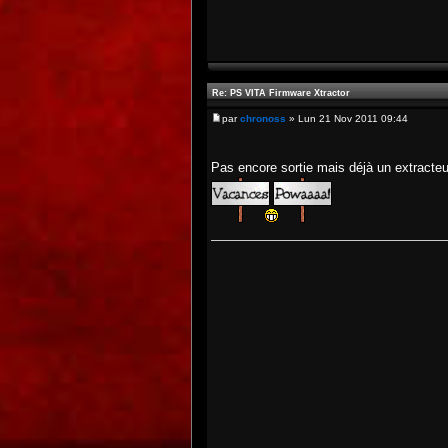
Re: PS VITA Firmware Xtractor
par
chronoss
» Lun 21 Nov 2011 09:44
Pas encore sortie mais déjà un extracte