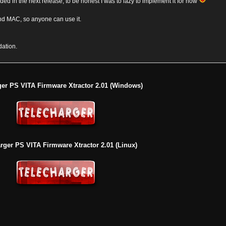
dded in the next release, to be honest I was to lazy to implement it for now
 and MAC, so anyone can use it.
dation.
ger PS VITA Firmware Xtractor 2.01 (Windows)
rger PS VITA Firmware Xtractor 2.01 (Linux)