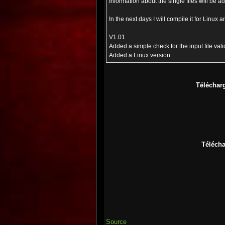
Information about the single files will be a
In the next days I will compile it for Linux
V1.01
Added a simple check for the input file vali
Added a Linux version
Téléchar
Télécha
Source