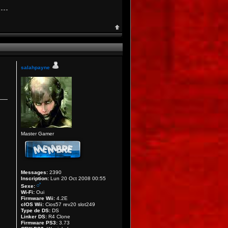
salahpayne
Master Gamer
Messages:
2390
Inscription:
Lun 20 Oct 2008 00:55
Sexe:
Wi-Fi:
Oui
Firmware Wii:
4.2E
cIOS Wii:
Cios57 rev20 slot249
Type de DS:
DS
Linker DS:
R4 Clone
Firmware PS3:
3.73