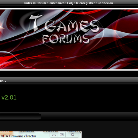
Index du forum
•
Partenaires
•
FAQ
•
M’enregistrer
•
Connexion
SVita
 v2.01