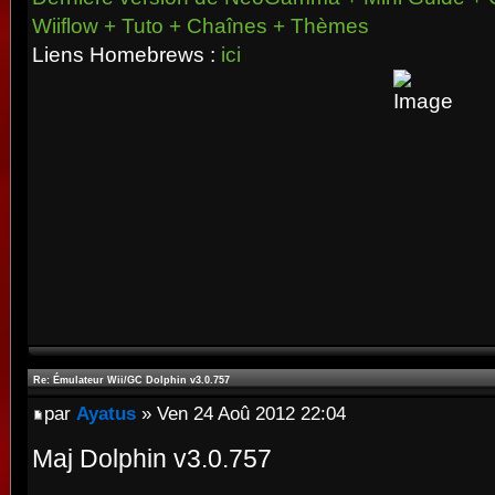
Wiiflow + Tuto + Chaînes + Thèmes
Liens Homebrews :
ici
Re: Émulateur Wii/GC Dolphin v3.0.757
par
Ayatus
» Ven 24 Aoû 2012 22:04
Maj Dolphin v3.0.757