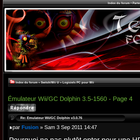
Index du forum
•
Parte
Index du forum
»
Switch/Wii U
»
Logiciels PC pour Wii
Émulateur Wii/GC Dolphin 3.5-1560 - Page 4
Re: Emulateur Wii/GC Dolphin v3.0.76
par
Fusion
» Sam 3 Sep 2011 14:47