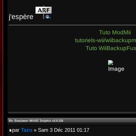
j'espère
Tuto ModMii
tutoriels-wii/wiibacku
Tuto WiiBackupFus
Re: Emulateur Wii/GC Dolphin v3.0.216
par
Tazo
» Sam 3 Déc 2011 01:17