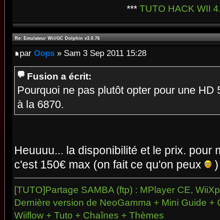
***
TUTO HACK WII 4
Re: Emulateur Wii/GC Dolphin v3.0.76
par
Oops
» Sam 3 Sep 2011 15:28
Fusion a écrit:
Pourquoi ne pas plutôt opter pour une HD 5
à la 6870.
Heuuuu... la disponibilité et le prix. pou
c'est 150€ max (on fait ce qu'on peux
)
[TUTO]Partage SAMBA (ftp) : MPlayer CE, WiiXpl
Dernière version de NeoGamma + Mini Guide + 
Wiiflow + Tuto + Chaînes + Thèmes