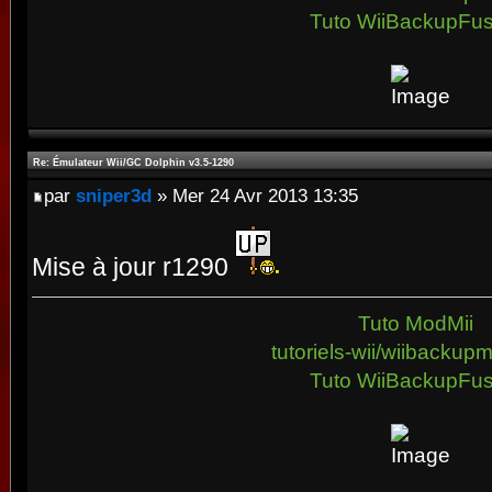
Tuto WiiBackupFus
Re: Émulateur Wii/GC Dolphin v3.5-1290
par
sniper3d
» Mer 24 Avr 2013 13:35
Mise à jour r1290
Tuto ModMii
tutoriels-wii/wiibacku
Tuto WiiBackupFus