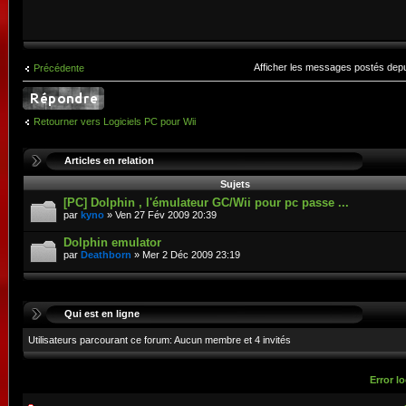
Afficher les messages postés dep
Précédente
Retourner vers Logiciels PC pour Wii
Articles en relation
Sujets
[PC] Dolphin , l'émulateur GC/Wii pour pc passe ...
par
kyno
» Ven 27 Fév 2009 20:39
Dolphin emulator
par
Deathborn
» Mer 2 Déc 2009 23:19
Qui est en ligne
Utilisateurs parcourant ce forum: Aucun membre et 4 invités
Error lo