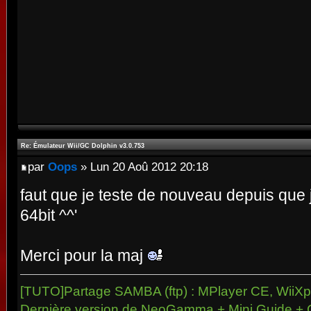
Re: Émulateur Wii/GC Dolphin v3.0.753
par
Oops
» Lun 20 Aoû 2012 20:18
faut que je teste de nouveau depuis que 
64bit ^^'
Merci pour la maj
[TUTO]Partage SAMBA (ftp) : MPlayer CE, WiiXpl
Dernière version de NeoGamma + Mini Guide + 