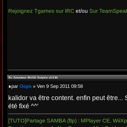
Rejoignez Tgames sur IRC
et/ou
Sur TeamSpea
Re: Emulateur Wii/GC Dolphin v3.0.84
par
Oops
» Ven 9 Sep 2011 09:58
kalidor va être content. enfin peut être... 
été fixé ^^'
[TUTO]Partage SAMBA (ftp) : MPlayer CE, WiiXpl