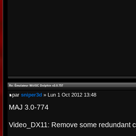
Re: Émulateur Wii/GC Dolphin v3.0.757
par
sniper3d
» Lun 1 Oct 2012 13:48
MAJ 3.0-774
Video_DX11: Remove some redundant c