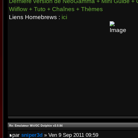
Dernière version de NeoGamma + Mini Guide + 
Wiiflow + Tuto + Chaînes + Thèmes
Liens Homebrews :
ici
Re: Emulateur Wii/GC Dolphin v3.0.84
par
sniper3d
» Ven 9 Sep 2011 09:59