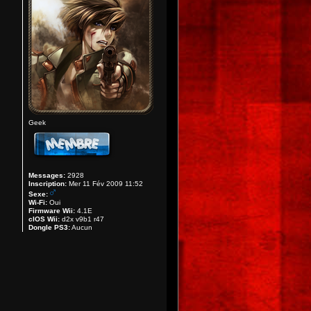
Geek
Messages:
2928
Inscription:
Mer 11 Fév 2009 11:52
Sexe:
Wi-Fi:
Oui
Firmware Wii:
4.1E
cIOS Wii:
d2x v9b1 r47
Dongle PS3:
Aucun