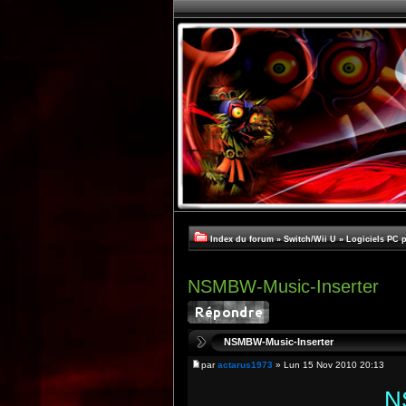
Index du forum
»
Switch/Wii U
»
Logiciels PC 
NSMBW-Music-Inserter
NSMBW-Music-Inserter
par
actarus1973
» Lun 15 Nov 2010 20:13
N