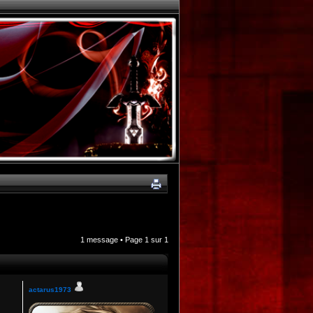
1 message • Page
1
sur
1
actarus1973