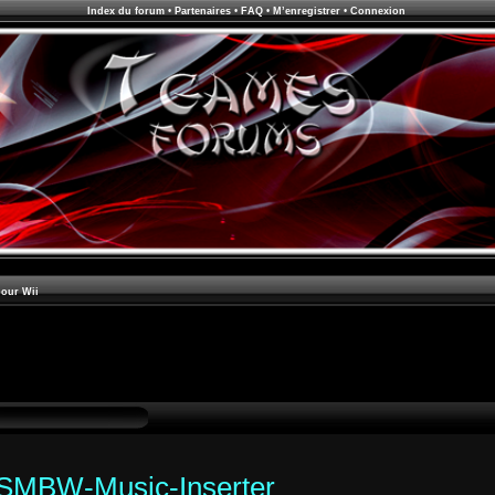
Index du forum
•
Partenaires
•
FAQ
•
M’enregistrer
•
Connexion
pour Wii
SMBW-Music-Inserter